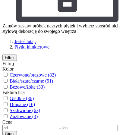
Zamów zestaw próbek naszych płytek i wybierz spośród nich
stylową dekorację do swojego wnętrza
Jesteś tutaj:
Płytki klinkierowe
Filtruj
Filtruj
Kolor
Czerwone/brązowe (82)
Białe/szare/czarne (51)
Beżowe/żółte (33)
Faktura lica
Gładkie (36)
Drapane (16)
Szkliwione (63)
Żużlowane (3)
Cena
-
Filtruj