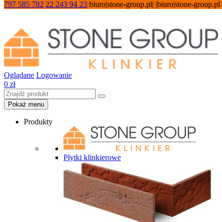
797 585 782
22 243 94 23
biuro|stone-group.pl| |biuro|stone-group.pl
Oglądane
Logowanie
0
zł
Pokaż menu
Produkty
Płytki klinkierowe