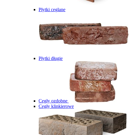
Płytki ceglane
Płytki długie
Cegły ozdobne
Cegły klinkierowe