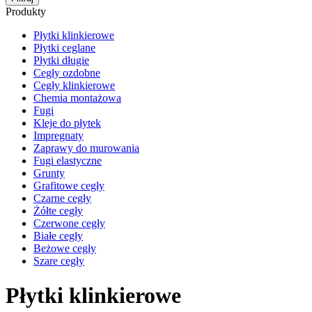
Produkty
Płytki klinkierowe
Płytki ceglane
Płytki długie
Cegły ozdobne
Cegły klinkierowe
Chemia montażowa
Fugi
Kleje do płytek
Impregnaty
Zaprawy do murowania
Fugi elastyczne
Grunty
Grafitowe cegły
Czarne cegły
Żółte cegły
Czerwone cegły
Białe cegły
Beżowe cegły
Szare cegły
Płytki klinkierowe