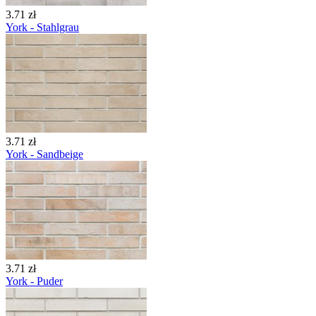
3.71 zł
York - Stahlgrau
3.71 zł
York - Sandbeige
3.71 zł
York - Puder