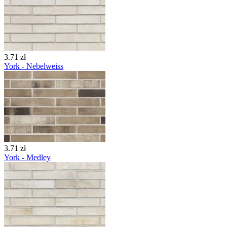
3.71 zł
York - Nebelweiss
3.71 zł
York - Medley