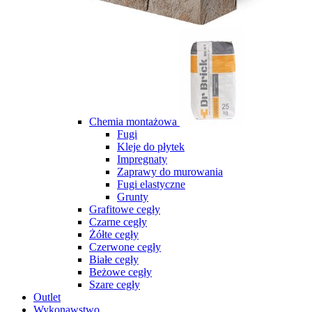
Chemia montażowa
Fugi
Kleje do płytek
Impregnaty
Zaprawy do murowania
Fugi elastyczne
Grunty
Grafitowe cegły
Czarne cegły
Żółte cegły
Czerwone cegły
Białe cegły
Beżowe cegły
Szare cegły
Outlet
Wykonawstwo