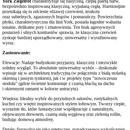
York Ziegelrot
charakteryzuje się nasyconą, ciepłą paletą barw,
bezpośrednio inspirowaną klasyczną, wypalaną cegłą. Harmonijnie
przenikają się tu odcienie rdzawej czerwieni, terakoty
oraz subtelnych, zgaszonych brązów i pomarańczy. Powierzchnia
płytki, charakterystyczna dla linii York, posiada łagodne wahania
tonalne, delikatne pory i zmatowienia. Ten brak agresywnych
postarzeń i silnych kontrastów sprawia, że klasyczna czerwień
zyskuje bardziej uporządkowany, uniwersalny i wyrafinowany
wyraz.
Zastosowanie:
Elewacje: Nadaje budynkom przyjazny, klasyczny i niezwykle
solidny wygląd. To absolutnie uniwersalny wybór – doskonale
wpisuje się w architekturę tradycyjną (w połączeniu z białą stolarką
okienną i jasnym tynkiem), jak i w projekty typu "nowoczesna
stodoła" (gdzie świetnie kontrastuje z czarną blachą na dachu
i okiennymi ramami w kolorze antracytu).
Wnętrza: Idealny wybór do przytulnych salonów, rustykalnych
kuchni czy wnętrz inspirowanych stylem loftowym. Tworzy ciepłe,
wyraziste tło, które fantastycznie współpracuje z naturalnym,
olejowanym drewnem, czarną stalą węglową oraz zielenią roślin,
budując domową atmosferę.
Detale: Sprawdza się jako estetyczne, ponadczasowe wykończenie