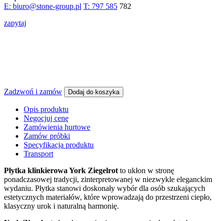
E: biuro@stone-group.pl
T: 797 585
782
zapytaj
Zadzwoń i zamów
Dodaj do koszyka
Opis produktu
Negocjuj cenę
Zamówienia hurtowe
Zamów próbki
Specyfikacja produktu
Transport
Płytka klinkierowa York Ziegelrot
to ukłon w stronę
ponadczasowej tradycji, zinterpretowanej w niezwykle eleganckim
wydaniu. Płytka stanowi doskonały wybór dla osób szukających
estetycznych materiałów, które wprowadzają do przestrzeni ciepło,
klasyczny urok i naturalną harmonię.