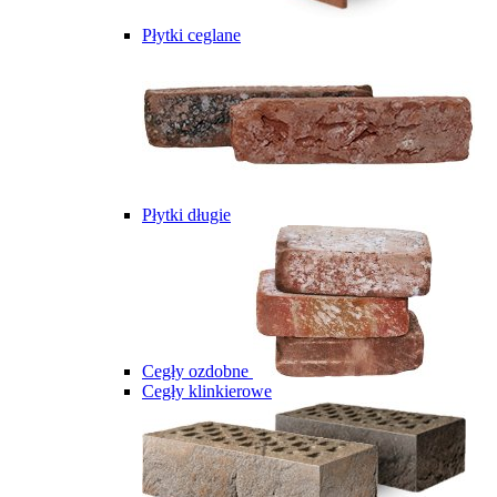
Płytki ceglane
Płytki długie
Cegły ozdobne
Cegły klinkierowe