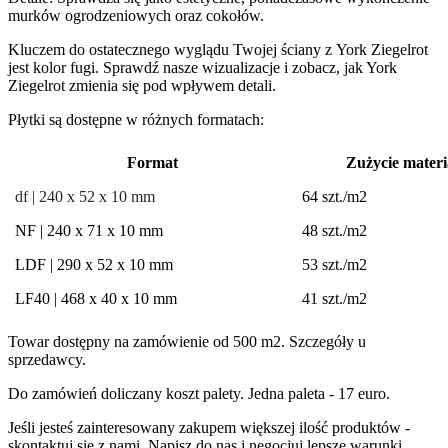
murków ogrodzeniowych oraz cokołów.
Kluczem do ostatecznego wyglądu Twojej ściany z York Ziegelrot
jest kolor fugi. Sprawdź nasze wizualizacje i zobacz, jak York
Ziegelrot zmienia się pod wpływem detali.
Płytki są dostępne w różnych formatach:
Format
Zużycie materi
df
| 240 x 52 x 10 mm
64 szt./m2
NF | 240 x 71 x 10 mm
48 szt./m2
LDF | 290 x 52 x 10 mm
53 szt./m2
LF40 | 468 x 40 x 10 mm
41 szt./m2
Towar dostępny na zamówienie od 500 m2. Szczegóły u
sprzedawcy.
Do zamówień doliczany koszt palety. Jedna paleta - 17 euro.
Jeśli jesteś zainteresowany zakupem większej ilość produktów -
skontaktuj się z nami. Napisz do nas i negocjuj lepsze warunki