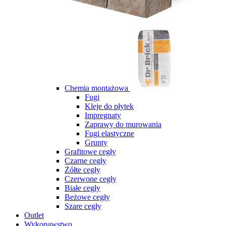
Chemia montażowa
Fugi
Kleje do płytek
Impregnaty
Zaprawy do murowania
Fugi elastyczne
Grunty
Grafitowe cegły
Czarne cegły
Żółte cegły
Czerwone cegły
Białe cegły
Beżowe cegły
Szare cegły
Outlet
Wykonawstwo