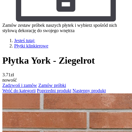
Zamów zestaw próbek naszych płytek i wybierz spośród nich
stylową dekorację do swojego wnętrza
Jesteś tutaj:
Płytki klinkierowe
Płytka York - Ziegelrot
3.71
zł
nowość
Zadzwoń i zamów
Zamów próbki
Wróć do kategorii
Poprzedni produkt
Następny produkt