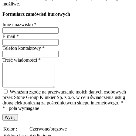
możliwe.
Formularz zamówień hurotwych
Imię i nazwisko
*
E-mail
*
Telefon kontaktowy
*
Treść wiadomości
*
Wyrażam zgodę na przetwarzanie moich danych osobowych
przez Stone Group Klinkier Sp. z o.o. w celu świadczenia usług
drogą elektroniczną za pośrednictwem sklepu internetowego.
*
* - pola wymagane
Wyślij
Kolor :
Czerwone/brązowe
Faktura lica :
Szkliwione