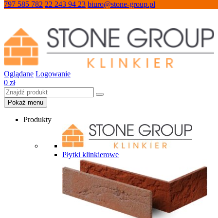
797 585 782
22 243 94 23
biuro@stone-group.pl
Oglądane
Logowanie
0
zł
Pokaż menu
Produkty
Płytki klinkierowe