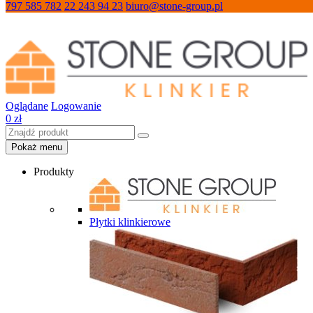
797 585 782
22 243 94 23
biuro@stone-group.pl
Oglądane
Logowanie
0
zł
Pokaż menu
Produkty
Płytki klinkierowe