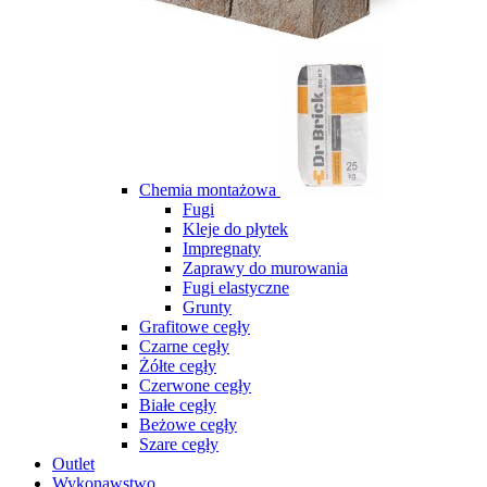
Chemia montażowa
Fugi
Kleje do płytek
Impregnaty
Zaprawy do murowania
Fugi elastyczne
Grunty
Grafitowe cegły
Czarne cegły
Żółte cegły
Czerwone cegły
Białe cegły
Beżowe cegły
Szare cegły
Outlet
Wykonawstwo