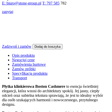
E: biuro@stone-group.pl
T: 797 585
782
zapytaj
Zadzwoń i zamów
Dodaj do koszyka
Opis produktu
Negocjuj cenę
Zamówienia hurtowe
Zamów próbki
Specyfikacja produktu
Transport
Płytka klinkierowa Boston Cashmere
to esencja świetlistej
elegancji, która wnosi do architektury spokój. Jej jasny, ciepły
odcień oraz subtelna tekstura sprawiają, że jest to idealny wybór
dla osób szukających harmonii i nowoczesnego, przytulnego
designu.