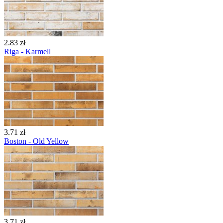
2.83 zł
Riga - Karmell
3.71 zł
Boston - Old Yellow
3.71 zł