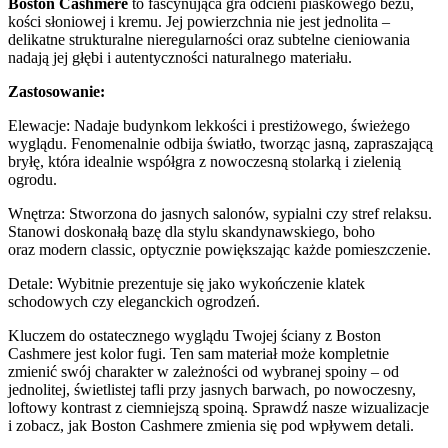
Boston Cashmere
to fascynująca gra odcieni piaskowego beżu,
kości słoniowej i kremu. Jej powierzchnia nie jest jednolita –
delikatne strukturalne nieregularności oraz subtelne cieniowania
nadają jej głębi i autentyczności naturalnego materiału.
Zastosowanie:
Elewacje: Nadaje budynkom lekkości i prestiżowego, świeżego
wyglądu. Fenomenalnie odbija światło, tworząc jasną, zapraszającą
bryłę, która idealnie współgra z nowoczesną stolarką i zielenią
ogrodu.
Wnętrza: Stworzona do jasnych salonów, sypialni czy stref relaksu.
Stanowi doskonałą bazę dla stylu skandynawskiego, boho
oraz modern classic, optycznie powiększając każde pomieszczenie.
Detale: Wybitnie prezentuje się jako wykończenie klatek
schodowych czy eleganckich ogrodzeń.
Kluczem do ostatecznego wyglądu Twojej ściany z Boston
Cashmere jest kolor fugi. Ten sam materiał może kompletnie
zmienić swój charakter w zależności od wybranej spoiny – od
jednolitej, świetlistej tafli przy jasnych barwach, po nowoczesny,
loftowy kontrast z ciemniejszą spoiną. Sprawdź nasze wizualizacje
i zobacz, jak Boston Cashmere zmienia się pod wpływem detali.