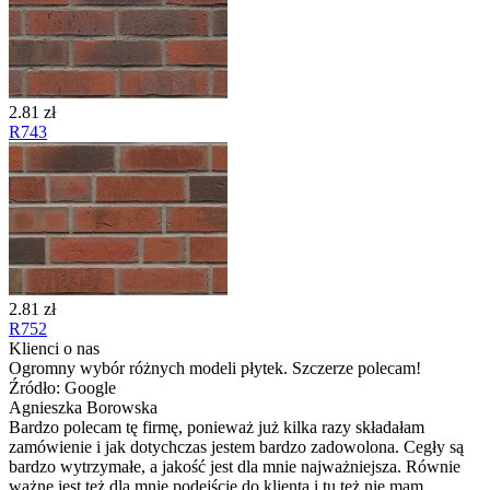
2.81 zł
R743
2.81 zł
R752
Klienci o nas
Ogromny wybór różnych modeli płytek. Szczerze polecam!
Źródło: Google
Agnieszka Borowska
Bardzo polecam tę firmę, ponieważ już kilka razy składałam
zamówienie i jak dotychczas jestem bardzo zadowolona. Cegły są
bardzo wytrzymałe, a jakość jest dla mnie najważniejsza. Równie
ważne jest też dla mnie podejście do klienta i tu też nie mam