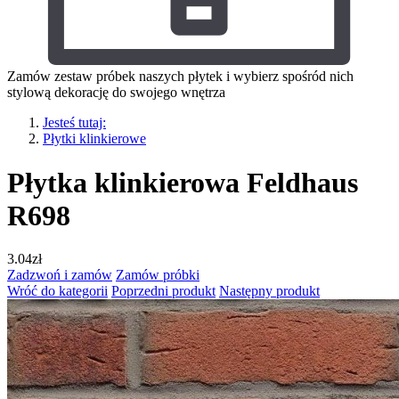
Zamów zestaw próbek naszych płytek i wybierz spośród nich
stylową dekorację do swojego wnętrza
Jesteś tutaj:
Płytki klinkierowe
Płytka klinkierowa Feldhaus
R698
3.04
zł
Zadzwoń i zamów
Zamów próbki
Wróć do kategorii
Poprzedni produkt
Następny produkt