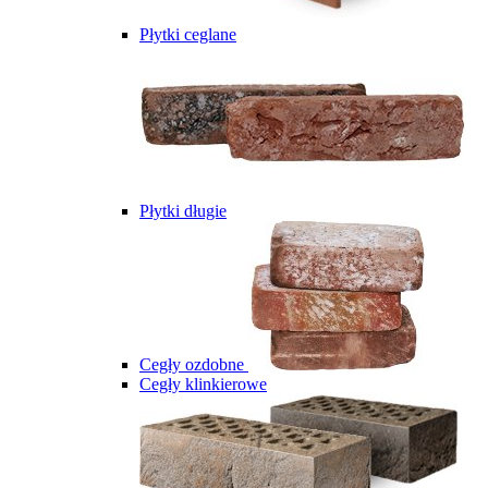
Płytki ceglane
Płytki długie
Cegły ozdobne
Cegły klinkierowe