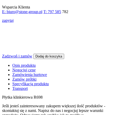
Wsparcia Klienta
E: biuro@stone-group.pl
T: 797 585
782
zapytaj
Zadzwoń i zamów
Dodaj do koszyka
Opis produktu
Negocjuj cenę
Zamówienia hurtowe
Zamów próbki
Specyfikacja produktu
Transport
Płytka klinkierowa R698
Jeśli jesteś zainteresowany zakupem większej ilość produktów -
skontaktuj się z nami. Napisz do nas i negocjuj lepsze warunki