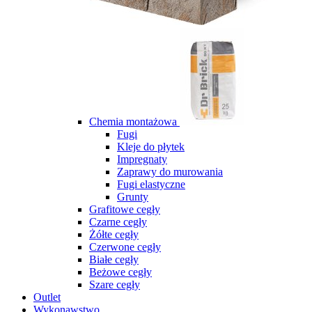
Chemia montażowa
Fugi
Kleje do płytek
Impregnaty
Zaprawy do murowania
Fugi elastyczne
Grunty
Grafitowe cegły
Czarne cegły
Żółte cegły
Czerwone cegły
Białe cegły
Beżowe cegły
Szare cegły
Outlet
Wykonawstwo