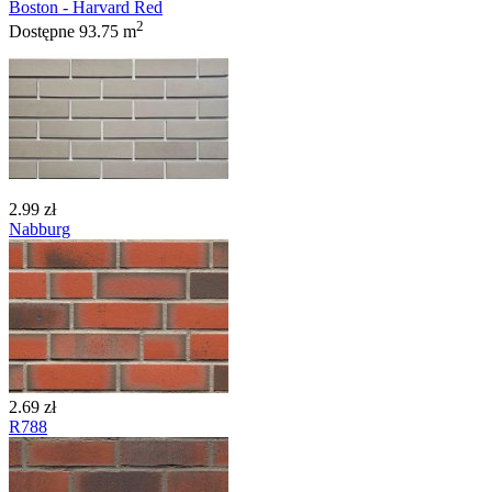
Boston - Harvard Red
2
Dostępne
93.75 m
2.99 zł
Nabburg
2.69 zł
R788