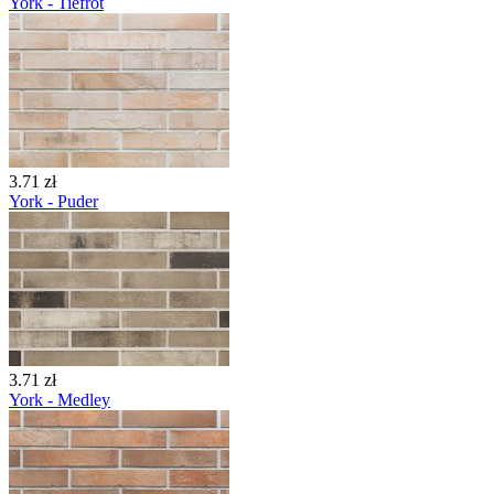
York - Tiefrot
3.71 zł
York - Puder
3.71 zł
York - Medley