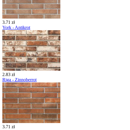
3.71 zł
York - Antikrot
2.83 zł
Riga - Zinnoberrot
3.71 zł