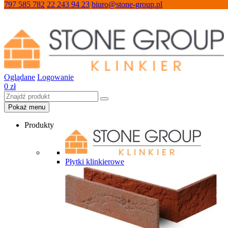
797 585 782
22 243 94 23
biuro@stone-group.pl
Oglądane
Logowanie
0
zł
Pokaż menu
Produkty
Płytki klinkierowe