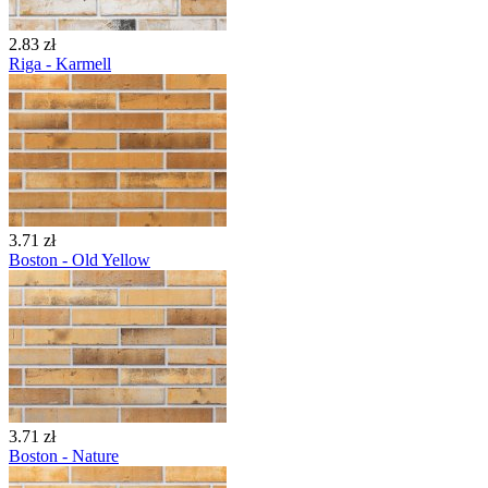
2.83 zł
Riga - Karmell
3.71 zł
Boston - Old Yellow
3.71 zł
Boston - Nature