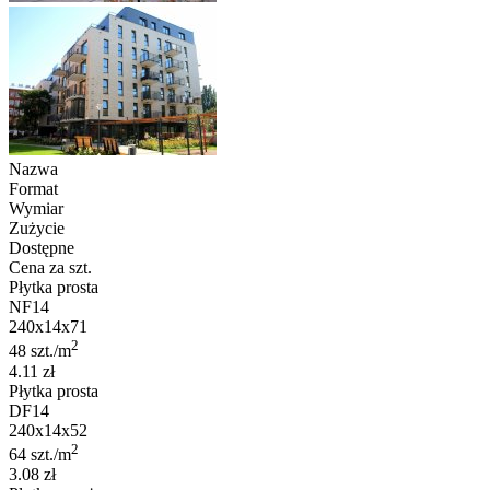
Nazwa
Format
Wymiar
Zużycie
Dostępne
Cena za szt.
Płytka prosta
NF14
240x14x71
2
48 szt./m
4.11 zł
Płytka prosta
DF14
240x14x52
2
64 szt./m
3.08 zł