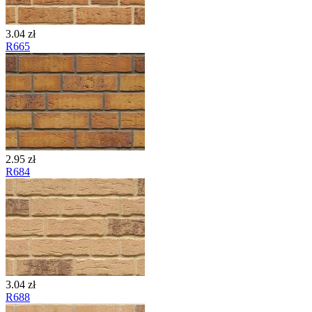
3.04 zł
R665
2.95 zł
R684
3.04 zł
R688