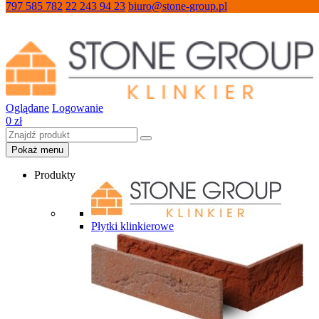
797 585 782
22 243 94 23
biuro@stone-group.pl
Oglądane
Logowanie
0
zł
Pokaż menu
Produkty
Płytki klinkierowe