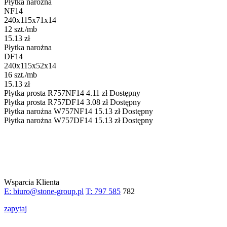
Płytka narożna
NF14
240x115x71x14
12 szt./mb
15.13 zł
Płytka narożna
DF14
240x115x52x14
16 szt./mb
15.13 zł
Płytka prosta
R757NF14
4.11
zł
Dostępny
Płytka prosta
R757DF14
3.08
zł
Dostępny
Płytka narożna
W757NF14
15.13
zł
Dostępny
Płytka narożna
W757DF14
15.13
zł
Dostępny
Wsparcia Klienta
E: biuro@stone-group.pl
T: 797 585
782
zapytaj