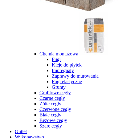
Chemia montażowa
Fugi
Kleje do płytek
Impregnaty
Zaprawy do murowania
Fugi elastyczne
Grunty
Grafitowe cegły
Czarne cegły
Żółte cegły
Czerwone cegły
Białe cegły
Beżowe cegły
Szare cegły
Outlet
Wykonawstwo