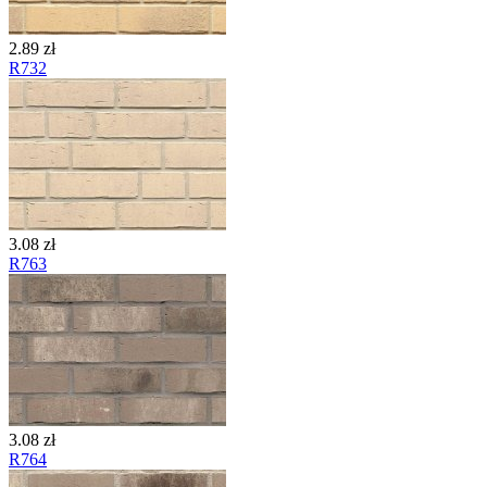
2.89 zł
R732
3.08 zł
R763
3.08 zł
R764