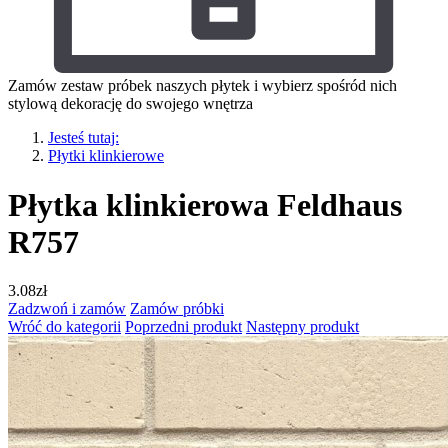
Zamów zestaw próbek naszych płytek i wybierz spośród nich
stylową dekorację do swojego wnętrza
Jesteś tutaj:
Płytki klinkierowe
Płytka klinkierowa Feldhaus
R757
3.08
zł
Zadzwoń i zamów
Zamów próbki
Wróć do kategorii
Poprzedni produkt
Następny produkt