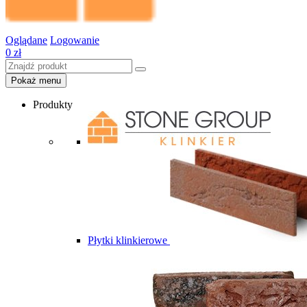
Oglądane
Logowanie
0
zł
Pokaż menu
Produkty
Płytki klinkierowe