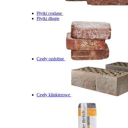
Płytki ceglane
Płytki długie
Cegły ozdobne
Cegły klinkierowe