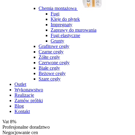
Chemia montażowa
Fugi
Kleje do płytek
Impregnaty
Zaprawy do murowania
Fugi elastyczne
Grunty
Grafitowe cegły
Czarne cegły
Żółte cegły
Czerwone cegły
Białe cegły
Beżowe cegły
Szare cegły
Outlet
Wykonawstwo
Realizacje
Zamów próbki
Blog
Kontakt
Vat 8%
Profesjonalne doradztwo
Negocjowanie cen