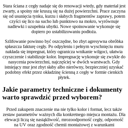
Stara ściana z cegły nadaje się do renowacji wtedy, gdy materiał jest
zwarty, a spoiny nie kruszą się na dużej powierzchni. Prace zaczyna
się od usunięcia tynku, kurzu i słabych fragmentów zaprawy, potem
czyści się lico na sucho lub punktowo na mokro, wyrównuje
nadlewki i uzupełnia ubytki. Nowe spoinowanie wykonuje się
dopiero po ustabilizowaniu podłoża.
Szlifowanie powinno być oszczędne, bo zbyt agresywna obróbka
spłaszcza fakturę cegły. Po odpyleniu i pełnym wyschnięciu muru
nakłada się impregnat, który ogranicza wnikanie wilgoci, ułatwia
czyszczenie i stabilizuje kolor. Impregnację wykonuje się zwykle do
nasycenia powierzchni, najczęściej w dwóch warstwach. Gdy
istniejący mur jest zbyt słaby albo nierówny, bezpieczniej uzyskać
podobny efekt przez okładzinę ścienną z cegły w formie cienkich
płytek.
Jakie parametry techniczne i dokumenty
warto sprawdzić przed wyborem?
Przed zakupem znaczenie ma nie tylko kolor i format, lecz także
zestaw parametrów ważnych dla konkretnego miejsca montażu. Dla
elewacji liczą się nasiąkliwość, mrozoodporność cegły, odporność
na UV oraz zgodność chemii montażowej z warunkami