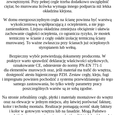
zewnętrznymi. Przy pełnej cegle trzeba dodatkowo uwzględnić
ciężar, bo murowana licówka wymaga innego podparcia niż lekka
okładzina klejona.
W domu energooszczędnym cegła na ścianę powinna być warstwą
wykończeniową współpracującą z ociepleniem, a nie jego
zamiennikiem. Lżejsza okładzina zmniejsza obciążenie i ułatwia
zachowanie ciągłości ocieplenia, co ogranicza ryzyko, że mostek
termiczny w ścianie z cegły osłabi izolację termiczną ściany
murowanej. To ważne zwłaszcza przy ścianach już ocieplonych
styropianem lub wełną.
Bezpieczny wybór potwierdzają dokumenty producenta. W
praktyce warto sprawdzić deklarację właściwości użytkowych,
oznakowanie CE, odniesienie do normy PN-EN 771-1
dla elementów murowych oraz, jeśli materiał ma trafić do wnętrza,
dostępność atestu higienicznego PZH. Zestaw cegły, kleju, fugi
i impregnatu powinien pochodzić z systemu przewidzianego do tego
samego zastosowania, bo tylko wtedy parametry pracy
poszczególnych warstw są ze sobą zgodne.
Na stronie zebraliśmy cegły, płytki i materiały montażowe do wnętrz
oraz na elewacje w jednym miejscu, aby łatwiej porównać fakturę,
kolor i technikę montażu. Realizacje pomagają ocenić skalę faktury
i kolor w gotowym wnętrzu lub na fasadzie. Mogą Państwo