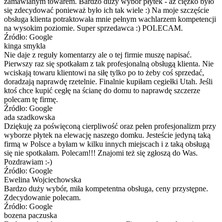
zamawianym towarem. Bardzo duży wybór płytek - aż ciężko było
się zdecydować ponieważ było ich tak wiele :) Na moje szczęście
obsługa klienta potraktowała mnie pełnym wachlarzem kompetencji
na wysokim poziomie. Super sprzedawca :) POLECAM.
Źródło: Google
kinga smykla
Nie daje z reguły komentarzy ale o tej firmie muszę napisać.
Pierwszy raz się spotkałam z tak profesjonalną obsługą klienta. Nie
wciskają towaru klientowi na siłę tylko po to żeby coś sprzedać,
doradzają naprawdę rzetelnie. Finalnie kupiłam cegiełki Utah. Jeśli
ktoś chce kupić cegłę na ścianę do domu to naprawdę szczerze
polecam tę firmę.
Źródło: Google
ada szadkowska
Dziękuję za poświęconą cierpliwość oraz pełen profesjonalizm przy
wyborze płytek na elewację naszego domku. Jesteście jedyną taką
firmą w Polsce a byłam w kilku innych miejscach i z taką obsługą
się nie spotkałam. Polecam!!! Znajomi też się zgłoszą do Was.
Pozdrawiam :-)
Źródło: Google
Ewelina Wojciechowska
Bardzo duży wybór, miła kompetentna obsługa, ceny przystępne.
Zdecydowanie polecam.
Źródło: Google
bozena paczuska