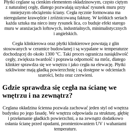
Płytki ceglane są cienkim elementem okładzinowym, często ciętym
z naturalnej cegły, dlatego pozwalają uzyskać rysunek muru przy
mniejszym obciążeniu ściany. Cegła ręcznie formowana ma
nieregularne krawędzie i zróżnicowaną fakturę. W krótkich seriach
każda sztuka ma nieco inny rysunek lica, co buduje efekt starego
muru w aranżacjach loftowych, industrialnych, minimalistycznych
i angielskich.
Cegła klinkierowa oraz płytki klinkierowe powstają z glin
stosowanych w ceramice budowlanej i są wypalane w temperaturze
dochodzącej do około 1300 °C. Taki proces ogranicza nasiąkliwość
cegły, zwiększa twardość i poprawia odporność na mróz, dlatego
klinkier sprawdza się we wnętrzu i jako cegła na elewację. Płytki
szkliwione mają gładką powierzchnię i są dostępne w odcieniach
szarości, beżu oraz czerwieni.
Gdzie sprawdza się cegła na ścianę we
wnętrzu i na zewnątrz?
Ceglana okładzina ścienna pozwala zachować jeden styl od wnętrza
budynku po jego fasadę. We wnętrzu odpowiada za strukturę, głębię
i przełamanie gładkich powierzchni, a na zewnątrz dodatkowo
osłania ścianę przed opadami, promieniowaniem UV i wahaniami
temperatury.