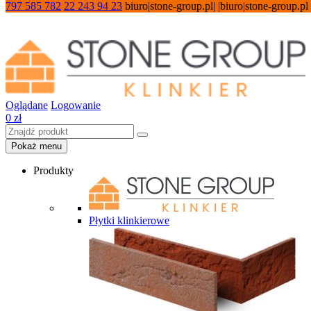
797 585 782
22 243 94 23
biuro|stone-group.pl| |biuro|stone-group.pl
Oglądane
Logowanie
0
zł
Pokaż menu
Produkty
Płytki klinkierowe