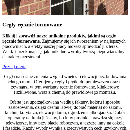
Cegły ręcznie formowane
Kliknij i
sprawdź nasze unikalne produkty, jakimi są cegły
ręcznie formowane
. Zajmujemy się ich tworzeniem w najlepszych
pracowniach, a efekty naszej pracy możesz sprawdzić już teraz.
Wejdź i przekonaj się, jak unikalne wyroby tworzą niepowtarzalny
charakter przestrzeni.
Poznaj ofertę
Cegła na ścianę zmienia wygląd wnętrza i elewacji bez budowania
pełnego muru. Oferujemy cegły i płytki do pomieszczeń oraz na
zewnątrz, w tym warianty ręcznie formowane, klinkierowe
i szkliwione, wraz z chemią do prawidłowego montażu.
Oferta jest uporządkowana według faktury, koloru i sposobu
zastosowania, dzięki czemu łatwiej dobrać materiał do salonu,
kuchni, korytarza, elewacji domu, ogrodzenia albo garażu. Dobór
opieramy na funkcji ściany, bo inny produkt sprawdza się przy
telewizorze, inny przy blacie roboczym, a jeszcze inny na cokole
i fasadzie. Każdy wybór wynika z rzeczywistych cech użytkowych,