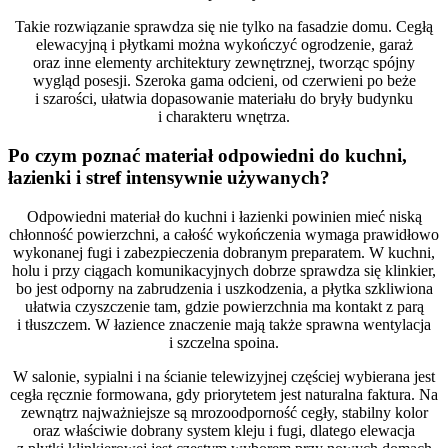
Takie rozwiązanie sprawdza się nie tylko na fasadzie domu. Cegłą
elewacyjną i płytkami można wykończyć ogrodzenie, garaż
oraz inne elementy architektury zewnętrznej, tworząc spójny
wygląd posesji. Szeroka gama odcieni, od czerwieni po beże
i szarości, ułatwia dopasowanie materiału do bryły budynku
i charakteru wnętrza.
Po czym poznać materiał odpowiedni do kuchni,
łazienki i stref intensywnie używanych?
Odpowiedni materiał do kuchni i łazienki powinien mieć niską
chłonność powierzchni, a całość wykończenia wymaga prawidłowo
wykonanej fugi i zabezpieczenia dobranym preparatem. W kuchni,
holu i przy ciągach komunikacyjnych dobrze sprawdza się klinkier,
bo jest odporny na zabrudzenia i uszkodzenia, a płytka szkliwiona
ułatwia czyszczenie tam, gdzie powierzchnia ma kontakt z parą
i tłuszczem. W łazience znaczenie mają także sprawna wentylacja
i szczelna spoina.
W salonie, sypialni i na ścianie telewizyjnej częściej wybierana jest
cegła ręcznie formowana, gdy priorytetem jest naturalna faktura. Na
zewnątrz najważniejsze są mrozoodporność cegły, stabilny kolor
oraz właściwie dobrany system kleju i fugi, dlatego elewacja