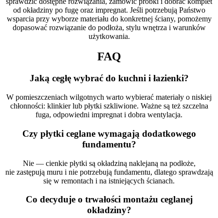
sprawdzić dostępne rozwiązania, zamówić próbki i dobrać komplet
od okładziny po fugę oraz impregnat. Jeśli potrzebują Państwo
wsparcia przy wyborze materiału do konkretnej ściany, pomożemy
dopasować rozwiązanie do podłoża, stylu wnętrza i warunków
użytkowania.
FAQ
Jaką cegłę wybrać do kuchni i łazienki?
W pomieszczeniach wilgotnych warto wybierać materiały o niskiej
chłonności: klinkier lub płytki szkliwione. Ważne są też szczelna
fuga, odpowiedni impregnat i dobra wentylacja.
Czy płytki ceglane wymagają dodatkowego
fundamentu?
Nie — cienkie płytki są okładziną naklejaną na podłoże,
nie zastępują muru i nie potrzebują fundamentu, dlatego sprawdzają
się w remontach i na istniejących ścianach.
Co decyduje o trwałości montażu ceglanej
okładziny?