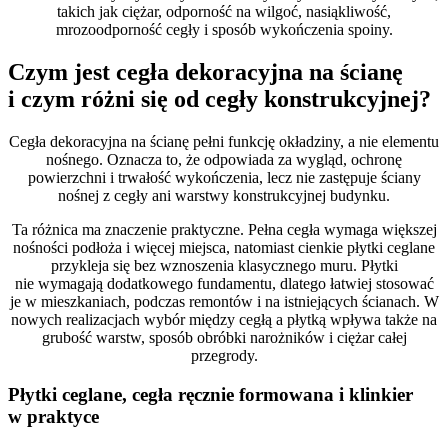
takich jak ciężar, odporność na wilgoć, nasiąkliwość,
mrozoodporność cegły i sposób wykończenia spoiny.
Czym jest cegła dekoracyjna na ścianę
i czym różni się od cegły konstrukcyjnej?
Cegła dekoracyjna na ścianę pełni funkcję okładziny, a nie elementu
nośnego. Oznacza to, że odpowiada za wygląd, ochronę
powierzchni i trwałość wykończenia, lecz nie zastępuje ściany
nośnej z cegły ani warstwy konstrukcyjnej budynku.
Ta różnica ma znaczenie praktyczne. Pełna cegła wymaga większej
nośności podłoża i więcej miejsca, natomiast cienkie płytki ceglane
przykleja się bez wznoszenia klasycznego muru. Płytki
nie wymagają dodatkowego fundamentu, dlatego łatwiej stosować
je w mieszkaniach, podczas remontów i na istniejących ścianach. W
nowych realizacjach wybór między cegłą a płytką wpływa także na
grubość warstw, sposób obróbki narożników i ciężar całej
przegrody.
Płytki ceglane, cegła ręcznie formowana i klinkier
w praktyce