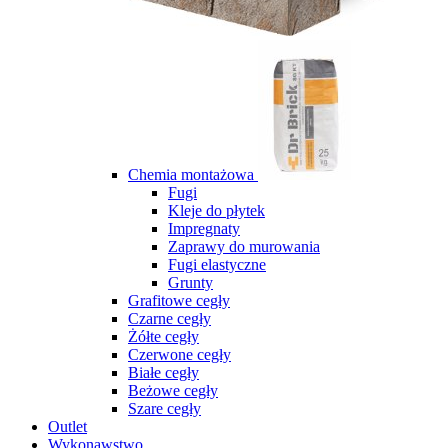
Chemia montażowa
Fugi
Kleje do płytek
Impregnaty
Zaprawy do murowania
Fugi elastyczne
Grunty
Grafitowe cegły
Czarne cegły
Żółte cegły
Czerwone cegły
Białe cegły
Beżowe cegły
Szare cegły
Outlet
Wykonawstwo