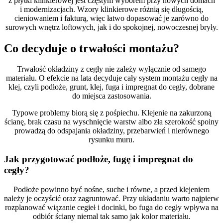
z płytki klinkierowej jest częstym wyborem przy nowych domach
i modernizacjach. Wzory klinkierowe różnią się długością,
cieniowaniem i fakturą, więc łatwo dopasować je zarówno do
surowych wnętrz loftowych, jak i do spokojnej, nowoczesnej bryły.
Co decyduje o trwałości montażu?
Trwałość okładziny z cegły nie zależy wyłącznie od samego
materiału. O efekcie na lata decyduje cały system montażu cegły na
klej, czyli podłoże, grunt, klej, fuga i impregnat do cegły, dobrane
do miejsca zastosowania.
Typowe problemy biorą się z pośpiechu. Klejenie na zakurzoną
ścianę, brak czasu na wyschnięcie warstw albo zła szerokość spoiny
prowadzą do odspajania okładziny, przebarwień i nierównego
rysunku muru.
Jak przygotować podłoże, fugę i impregnat do
cegły?
Podłoże powinno być nośne, suche i równe, a przed klejeniem
należy je oczyścić oraz zagruntować. Przy układaniu warto najpierw
rozplanować wiązanie cegieł i docinki, bo fuga do cegły wpływa na
odbiór ściany niemal tak samo jak kolor materiału.