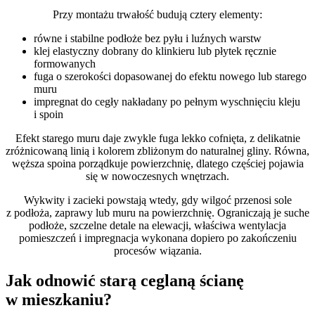
Przy montażu trwałość budują cztery elementy:
równe i stabilne podłoże bez pyłu i luźnych warstw
klej elastyczny dobrany do klinkieru lub płytek ręcznie
formowanych
fuga o szerokości dopasowanej do efektu nowego lub starego
muru
impregnat do cegły nakładany po pełnym wyschnięciu kleju
i spoin
Efekt starego muru daje zwykle fuga lekko cofnięta, z delikatnie
zróżnicowaną linią i kolorem zbliżonym do naturalnej gliny. Równa,
węższa spoina porządkuje powierzchnię, dlatego częściej pojawia
się w nowoczesnych wnętrzach.
Wykwity i zacieki powstają wtedy, gdy wilgoć przenosi sole
z podłoża, zaprawy lub muru na powierzchnię. Ograniczają je suche
podłoże, szczelne detale na elewacji, właściwa wentylacja
pomieszczeń i impregnacja wykonana dopiero po zakończeniu
procesów wiązania.
Jak odnowić starą ceglaną ścianę
w mieszkaniu?