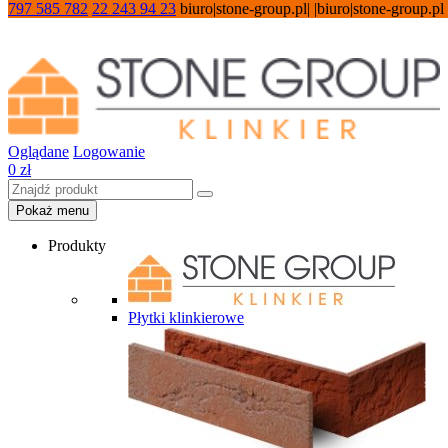
797 585 782
22 243 94 23
biuro|stone-group.pl| |biuro|stone-group.pl
Oglądane
Logowanie
0
zł
Pokaż menu
Produkty
Płytki klinkierowe