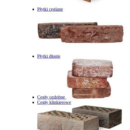
Płytki ceglane
Płytki długie
Cegły ozdobne
Cegły klinkierowe