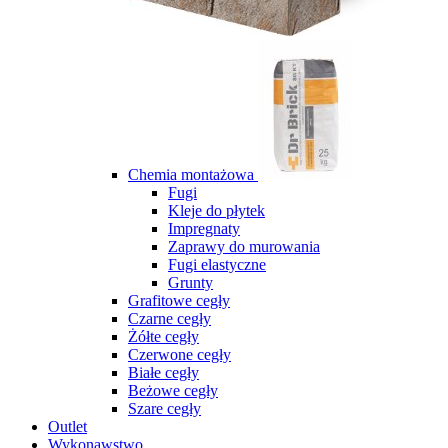
Chemia montażowa
Fugi
Kleje do płytek
Impregnaty
Zaprawy do murowania
Fugi elastyczne
Grunty
Grafitowe cegły
Czarne cegły
Żółte cegły
Czerwone cegły
Białe cegły
Beżowe cegły
Szare cegły
Outlet
Wykonawstwo