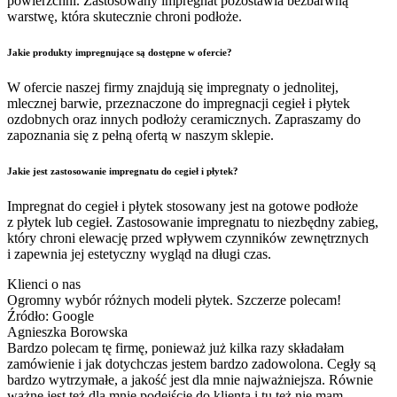
powierzchni. Zastosowany impregnat pozostawia bezbarwną
warstwę, która skutecznie chroni podłoże.
Jakie produkty impregnujące są dostępne w ofercie?
W ofercie naszej firmy znajdują się impregnaty o jednolitej,
mlecznej barwie, przeznaczone do impregnacji cegieł i płytek
ozdobnych oraz innych podłoży ceramicznych. Zapraszamy do
zapoznania się z pełną ofertą w naszym sklepie.
Jakie jest zastosowanie impregnatu do cegieł i płytek?
Impregnat do cegieł i płytek stosowany jest na gotowe podłoże
z płytek lub cegieł. Zastosowanie impregnatu to niezbędny zabieg,
który chroni elewację przed wpływem czynników zewnętrznych
i zapewnia jej estetyczny wygląd na długi czas.
Klienci o nas
Ogromny wybór różnych modeli płytek. Szczerze polecam!
Źródło: Google
Agnieszka Borowska
Bardzo polecam tę firmę, ponieważ już kilka razy składałam
zamówienie i jak dotychczas jestem bardzo zadowolona. Cegły są
bardzo wytrzymałe, a jakość jest dla mnie najważniejsza. Równie
ważne jest też dla mnie podejście do klienta i tu też nie mam