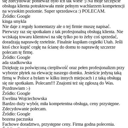
się zdecydować ponieważ było ich tak wiele :) Na moje szczęście
obsługa klienta potraktowała mnie pełnym wachlarzem kompetencji
na wysokim poziomie. Super sprzedawca :) POLECAM.
Źródło: Google
kinga smykla
Nie daje z reguły komentarzy ale o tej firmie muszę napisać.
Pierwszy raz się spotkałam z tak profesjonalną obsługą klienta. Nie
wciskają towaru klientowi na siłę tylko po to żeby coś sprzedać,
doradzają naprawdę rzetelnie. Finalnie kupiłam cegiełki Utah. Jeśli
ktoś chce kupić cegłę na ścianę do domu to naprawdę szczerze
polecam tę firmę.
Źródło: Google
ada szadkowska
Dziękuję za poświęconą cierpliwość oraz pełen profesjonalizm przy
wyborze płytek na elewację naszego domku. Jesteście jedyną taką
firmą w Polsce a byłam w kilku innych miejscach i z taką obsługą
się nie spotkałam. Polecam!!! Znajomi też się zgłoszą do Was.
Pozdrawiam :-)
Źródło: Google
Ewelina Wojciechowska
Bardzo duży wybór, miła kompetentna obsługa, ceny przystępne.
Zdecydowanie polecam.
Źródło: Google
bozena paczuska
Fachowe doradztwo, przystępne ceny. Firma godna polecenia.