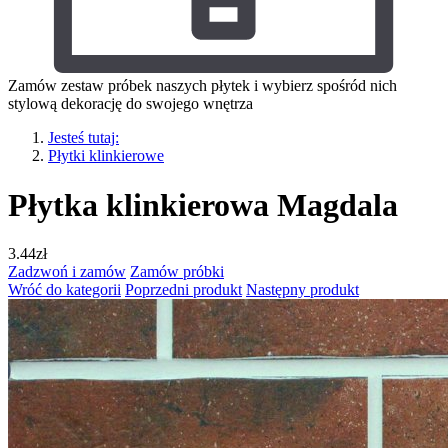
Zamów zestaw próbek naszych płytek i wybierz spośród nich
stylową dekorację do swojego wnętrza
Jesteś tutaj:
Płytki klinkierowe
Płytka klinkierowa Magdala
3.44
zł
Zadzwoń i zamów
Zamów próbki
Wróć do kategorii
Poprzedni produkt
Następny produkt