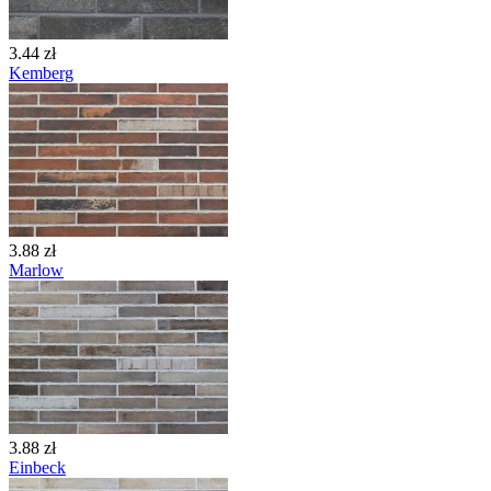
3.44 zł
Kemberg
3.88 zł
Marlow
3.88 zł
Einbeck