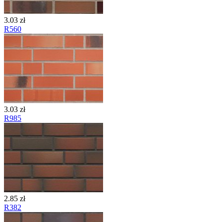
3.03 zł
R560
3.03 zł
R985
2.85 zł
R382