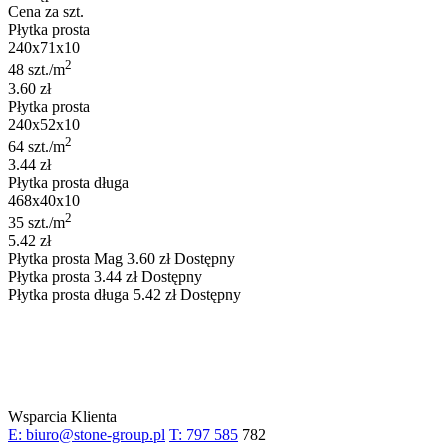
Cena za szt.
Płytka prosta
240x71x10
2
48 szt./m
3.60 zł
Płytka prosta
240x52x10
2
64 szt./m
3.44 zł
Płytka prosta długa
468x40x10
2
35 szt./m
5.42 zł
Płytka prosta
Mag
3.60
zł
Dostępny
Płytka prosta
3.44
zł
Dostępny
Płytka prosta długa
5.42
zł
Dostępny
Wsparcia Klienta
E: biuro@stone-group.pl
T: 797 585
782