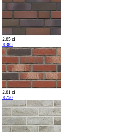
2.85 zł
R385
2.81 zł
R750