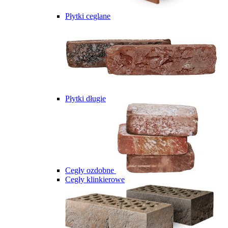
Płytki ceglane
Płytki długie
Cegły ozdobne
Cegły klinkierowe