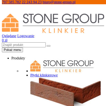
797 585 782
22 243 94 23
biuro@stone-group.pl
Oglądane
Logowanie
0
zł
Pokaż menu
Produkty
Płytki klinkierowe