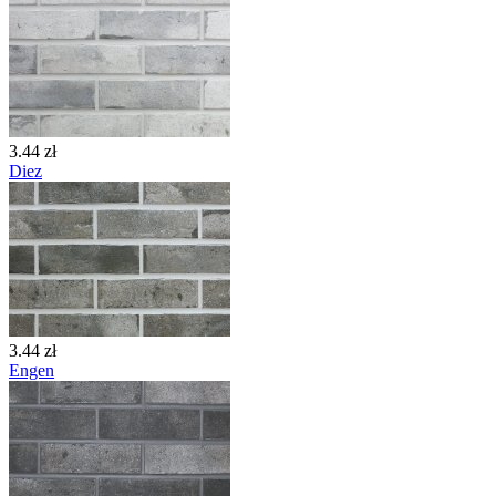
3.44 zł
Diez
3.44 zł
Engen