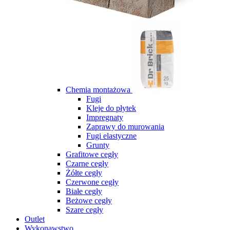
Chemia montażowa
Fugi
Kleje do płytek
Impregnaty
Zaprawy do murowania
Fugi elastyczne
Grunty
Grafitowe cegły
Czarne cegły
Żółte cegły
Czerwone cegły
Białe cegły
Beżowe cegły
Szare cegły
Outlet
Wykonawstwo