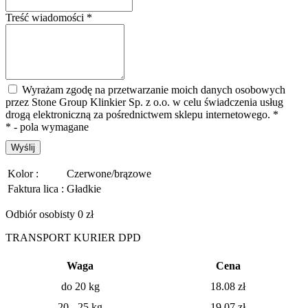
Treść wiadomości
*
Wyrażam zgodę na przetwarzanie moich danych osobowych
przez Stone Group Klinkier Sp. z o.o. w celu świadczenia usług
drogą elektroniczną za pośrednictwem sklepu internetowego.
*
* - pola wymagane
Wyślij
Kolor :
Czerwone/brązowe
Faktura lica :
Gładkie
Odbiór osobisty 0 zł
TRANSPORT KURIER DPD
Waga
Cena
do 20 kg
18.08
zł
20 - 25 kg
19.07
zł