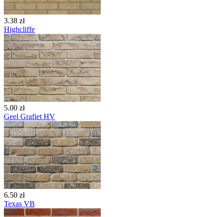
3.38 zł
Highcliffe
5.00 zł
Geel Grafiet HV
6.50 zł
Texas VB