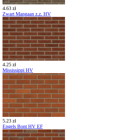
4.63 zł
Zwart Mangaan z.z. HV
4.25 zł
Mississippi HV
5.23 zł
Engels Bont HV EF