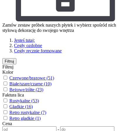
Zamów zestaw próbek naszych płytek i wybierz spośród nich
stylową dekorację do swojego wnętrza
Jesteś tutaj:
Cegły ozdobne
Cegły ręcznie formowane
Filtruj
Filtruj
Kolor
Czerwone/brązowe (51)
Białe/szare/czarne (10)
Beżowe/żółte (23)
Faktura lica
Rustykalne (53)
Gładkie (16)
Retro rustykalne (7)
Retro gładkie (1)
Cena
-