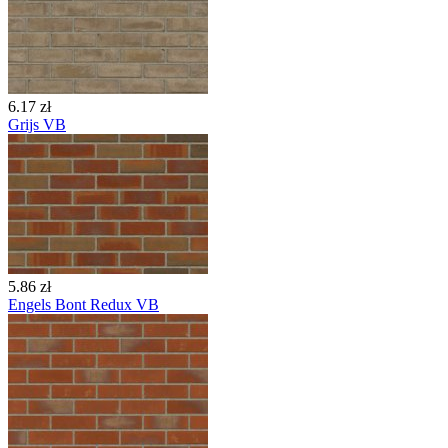
6.17 zł
Grijs VB
5.86 zł
Engels Bont Redux VB