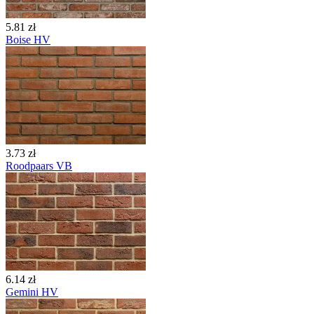
5.81 zł
Boise HV
3.73 zł
Roodpaars VB
6.14 zł
Gemini HV