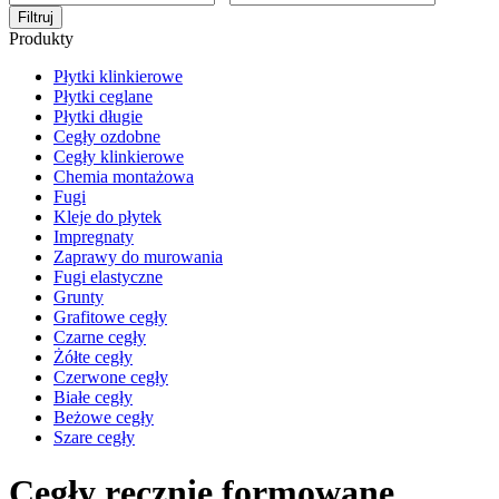
Filtruj
Produkty
Płytki klinkierowe
Płytki ceglane
Płytki długie
Cegły ozdobne
Cegły klinkierowe
Chemia montażowa
Fugi
Kleje do płytek
Impregnaty
Zaprawy do murowania
Fugi elastyczne
Grunty
Grafitowe cegły
Czarne cegły
Żółte cegły
Czerwone cegły
Białe cegły
Beżowe cegły
Szare cegły
Cegły ręcznie formowane