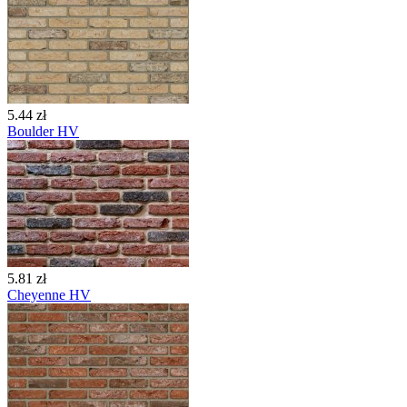
5.44 zł
Boulder HV
5.81 zł
Cheyenne HV