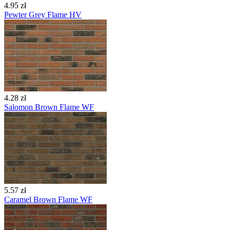
4.95 zł
Pewter Grey Flame HV
4.28 zł
Salomon Brown Flame WF
5.57 zł
Caramel Brown Flame WF