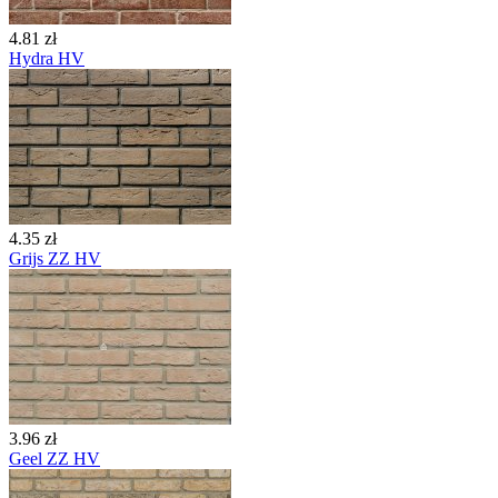
4.81 zł
Hydra HV
4.35 zł
Grijs ZZ HV
3.96 zł
Geel ZZ HV