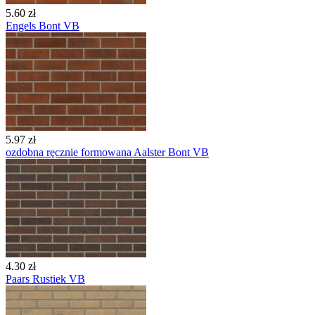
5.60 zł
Engels Bont VB
5.97 zł
ozdobna ręcznie formowana Aalster Bont VB
4.30 zł
Paars Rustiek VB