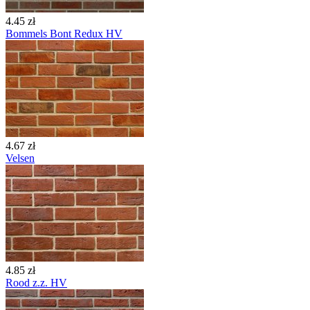
4.45 zł
Bommels Bont Redux HV
4.67 zł
Velsen
4.85 zł
Rood z.z. HV