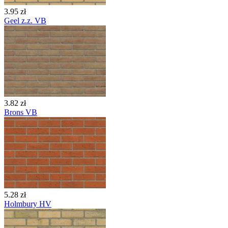
3.95 zł
Geel z.z. VB
3.82 zł
Brons VB
5.28 zł
Holmbury HV