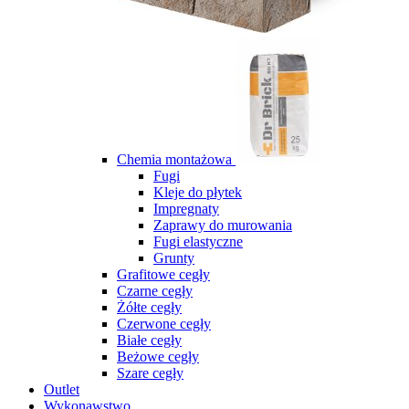
Chemia montażowa
Fugi
Kleje do płytek
Impregnaty
Zaprawy do murowania
Fugi elastyczne
Grunty
Grafitowe cegły
Czarne cegły
Żółte cegły
Czerwone cegły
Białe cegły
Beżowe cegły
Szare cegły
Outlet
Wykonawstwo