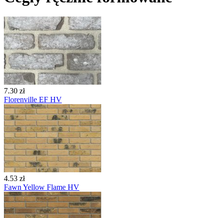
7.30 zł
Florenville EF HV
4.53 zł
Fawn Yellow Flame HV