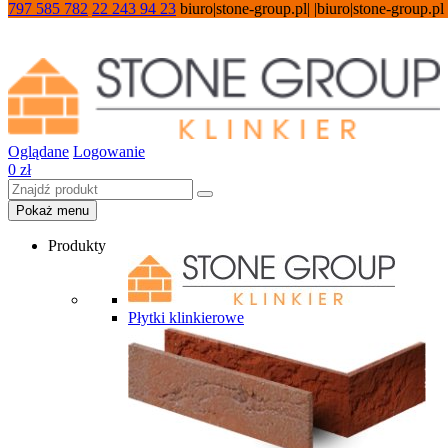
797 585 782
22 243 94 23
biuro|stone-group.pl| |biuro|stone-group.pl
Oglądane
Logowanie
0
zł
Pokaż menu
Produkty
Płytki klinkierowe