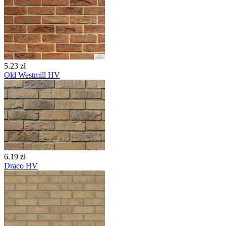
5.23 zł
Old Westmill HV
6.19 zł
Draco HV