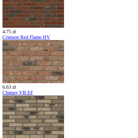
4.75 zł
Crimson Red Flame HV
6.63 zł
Chimay VB EF