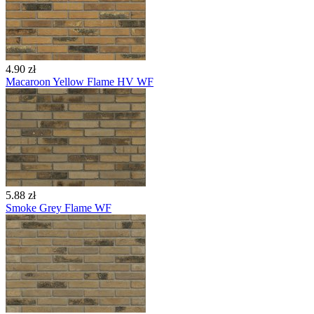
4.90 zł
Macaroon Yellow Flame HV WF
5.88 zł
Smoke Grey Flame WF