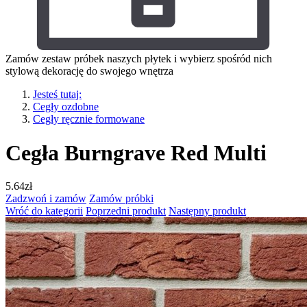
Zamów zestaw próbek naszych płytek i wybierz spośród nich
stylową dekorację do swojego wnętrza
Jesteś tutaj:
Cegły ozdobne
Cegły ręcznie formowane
Cegła Burngrave Red Multi
5.64
zł
Zadzwoń i zamów
Zamów próbki
Wróć do kategorii
Poprzedni produkt
Następny produkt