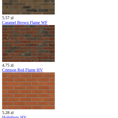
5.57 zł
Caramel Brown Flame WF
4.75 zł
Crimson Red Flame HV
5.28 zł
Holmbury HV