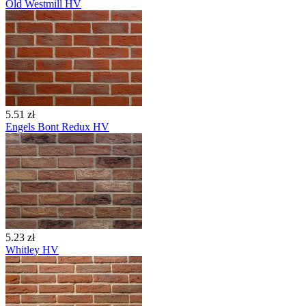
Old Westmill HV
5.51 zł
Engels Bont Redux HV
5.23 zł
Whitley HV