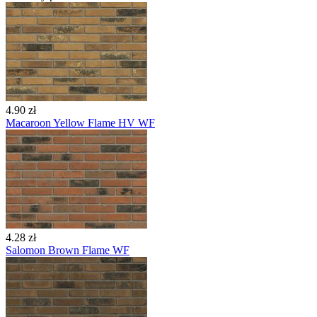
4.90 zł
Macaroon Yellow Flame HV WF
4.28 zł
Salomon Brown Flame WF