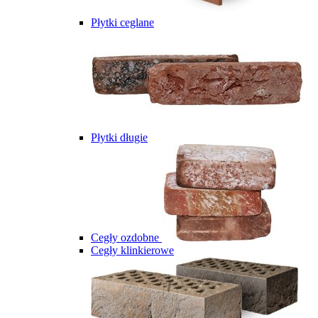
Płytki ceglane
Płytki długie
Cegły ozdobne
Cegły klinkierowe