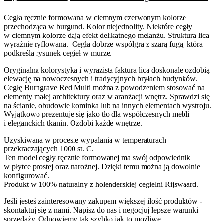
Cegła ręcznie formowana w ciemnym czerwonym kolorze
przechodząca w burgund. Kolor niejednolity. Niektóre cegły
w ciemnym kolorze dają efekt delikatnego melanżu. Struktura lica
wyraźnie ryflowana. Cegła dobrze współgra z szarą fugą, która
podkreśla rysunek cegieł w murze.
Oryginalna kolorystyka i wyrazista faktura lica doskonale ozdobią
elewację na nowoczesnych i tradycyjnych bryłach budynków.
Cegłę Burngrave Red Multi można z powodzeniem stosować na
elementy małej architektury oraz w aranżacji wnętrz. Sprawdzi się
na ścianie, obudowie kominka lub na innych elementach wystroju.
Wyjątkowo prezentuje się jako tło dla współczesnych mebli
i eleganckich tkanin. Ozdobi każde wnętrze.
Uzyskiwana w procesie wypalania w temperaturach
przekraczających 1000 st. C.
Ten model cegły ręcznie formowanej ma swój odpowiednik
w płytce prostej oraz narożnej. Dzięki temu można ją dowolnie
konfigurować.
Produkt w 100% naturalny z holenderskiej cegielni Rijswaard.
Jeśli jesteś zainteresowany zakupem większej ilość produktów -
skontaktuj się z nami. Napisz do nas i negocjuj lepsze warunki
sprzedaży. Odpowiemy tak szybko jak to możliwe.