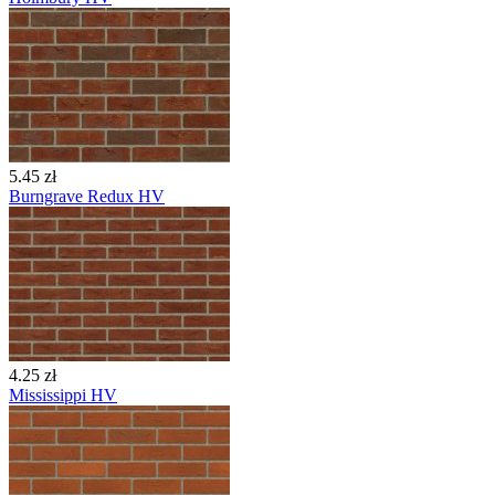
5.45 zł
Burngrave Redux HV
4.25 zł
Mississippi HV