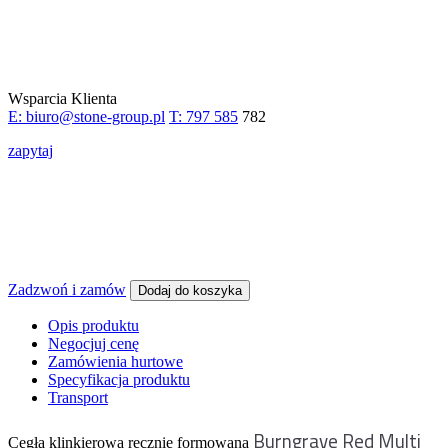
Wsparcia Klienta
E: biuro@stone-group.pl
T: 797 585
782
zapytaj
Zadzwoń i zamów
Dodaj do koszyka
Opis produktu
Negocjuj cenę
Zamówienia hurtowe
Specyfikacja produktu
Transport
Burngrave Red Multi
Cegła klinkierowa ręcznie formowana