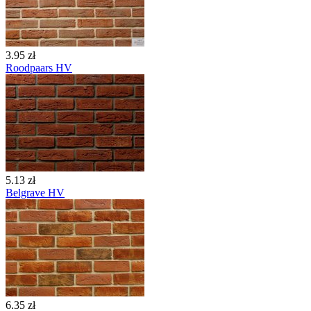
3.95 zł
Roodpaars HV
5.13 zł
Belgrave HV
6.35 zł