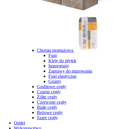
Chemia montażowa
Fugi
Kleje do płytek
Impregnaty
Zaprawy do murowania
Fugi elastyczne
Grunty
Grafitowe cegły
Czarne cegły
Żółte cegły
Czerwone cegły
Białe cegły
Beżowe cegły
Szare cegły
Outlet
Wykonawstwo