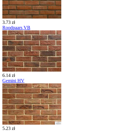
3.73 zł
Roodpaars VB
6.14 zł
Gemini HV
5.23 zł