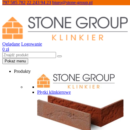
797 585 782
22 243 94 23
biuro@stone-group.pl
Oglądane
Logowanie
0
zł
Pokaż menu
Produkty
Płytki klinkierowe