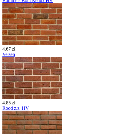
Bommels Bont Redux HV
4.67 zł
Velsen
4.85 zł
Rood z.z. HV