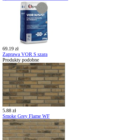
69.19 zł
Zaprawa VOR S szara
Produkty podobne
5.88 zł
Smoke Grey Flame WF