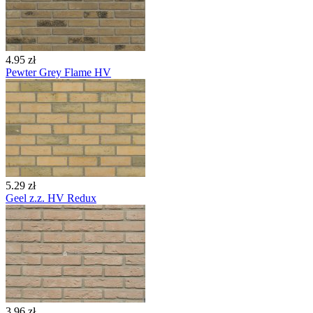
4.95 zł
Pewter Grey Flame HV
5.29 zł
Geel z.z. HV Redux
3.96 zł