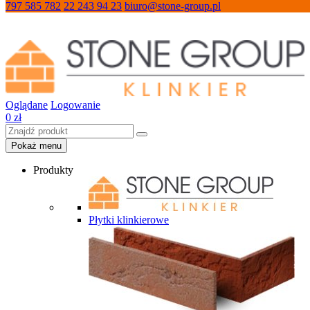
797 585 782
22 243 94 23
biuro@stone-group.pl
Oglądane
Logowanie
0
zł
Pokaż menu
Produkty
Płytki klinkierowe