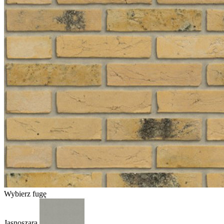
Wybierz fugę
Jasnoszara