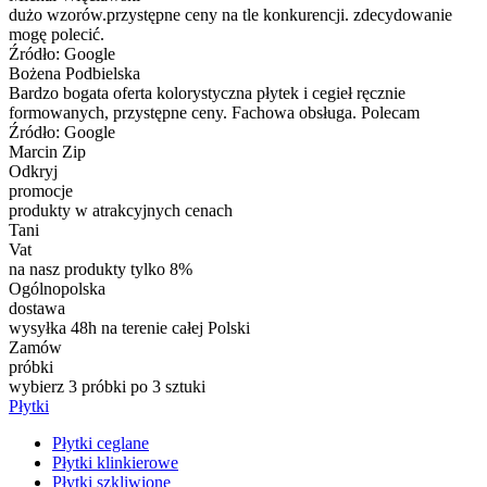
dużo wzorów.przystępne ceny na tle konkurencji. zdecydowanie
mogę polecić.
Źródło: Google
Bożena Podbielska
Bardzo bogata oferta kolorystyczna płytek i cegieł ręcznie
formowanych, przystępne ceny. Fachowa obsługa. Polecam
Źródło: Google
Marcin Zip
Odkryj
promocje
produkty w atrakcyjnych cenach
Tani
Vat
na nasz produkty tylko 8%
Ogólnopolska
dostawa
wysyłka 48h na terenie całej Polski
Zamów
próbki
wybierz 3 próbki po 3 sztuki
Płytki
Płytki ceglane
Płytki klinkierowe
Płytki szkliwione