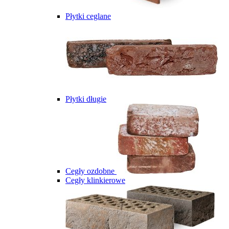
Płytki ceglane
Płytki długie
Cegły ozdobne
Cegły klinkierowe