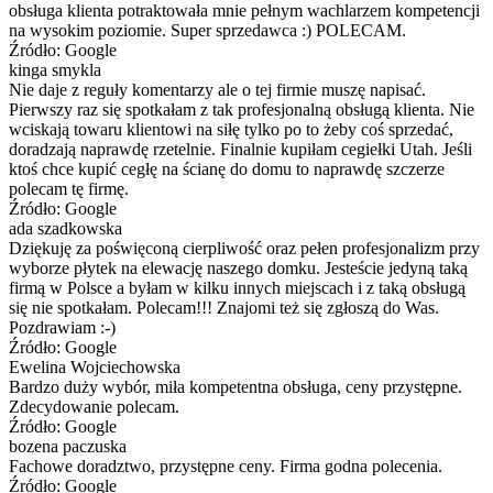
obsługa klienta potraktowała mnie pełnym wachlarzem kompetencji
na wysokim poziomie. Super sprzedawca :) POLECAM.
Źródło: Google
kinga smykla
Nie daje z reguły komentarzy ale o tej firmie muszę napisać.
Pierwszy raz się spotkałam z tak profesjonalną obsługą klienta. Nie
wciskają towaru klientowi na siłę tylko po to żeby coś sprzedać,
doradzają naprawdę rzetelnie. Finalnie kupiłam cegiełki Utah. Jeśli
ktoś chce kupić cegłę na ścianę do domu to naprawdę szczerze
polecam tę firmę.
Źródło: Google
ada szadkowska
Dziękuję za poświęconą cierpliwość oraz pełen profesjonalizm przy
wyborze płytek na elewację naszego domku. Jesteście jedyną taką
firmą w Polsce a byłam w kilku innych miejscach i z taką obsługą
się nie spotkałam. Polecam!!! Znajomi też się zgłoszą do Was.
Pozdrawiam :-)
Źródło: Google
Ewelina Wojciechowska
Bardzo duży wybór, miła kompetentna obsługa, ceny przystępne.
Zdecydowanie polecam.
Źródło: Google
bozena paczuska
Fachowe doradztwo, przystępne ceny. Firma godna polecenia.
Źródło: Google