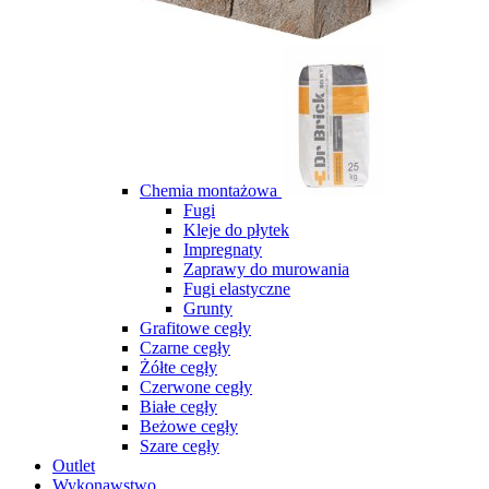
Chemia montażowa
Fugi
Kleje do płytek
Impregnaty
Zaprawy do murowania
Fugi elastyczne
Grunty
Grafitowe cegły
Czarne cegły
Żółte cegły
Czerwone cegły
Białe cegły
Beżowe cegły
Szare cegły
Outlet
Wykonawstwo