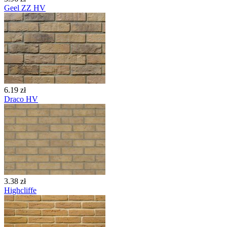
Geel ZZ HV
6.19 zł
Draco HV
3.38 zł
Highcliffe