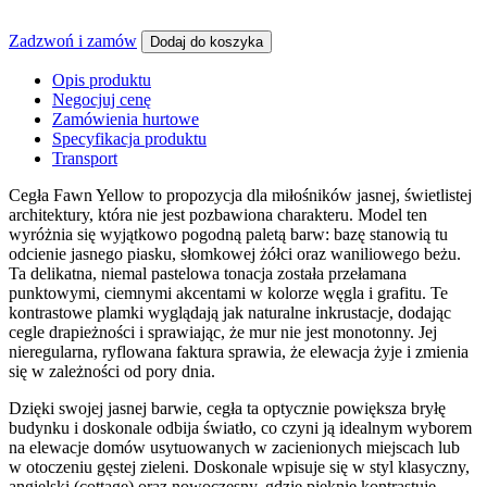
Zadzwoń i zamów
Dodaj do koszyka
Opis produktu
Negocjuj cenę
Zamówienia hurtowe
Specyfikacja produktu
Transport
Cegła Fawn Yellow to propozycja dla miłośników jasnej, świetlistej
architektury, która nie jest pozbawiona charakteru. Model ten
wyróżnia się wyjątkowo pogodną paletą barw: bazę stanowią tu
odcienie jasnego piasku, słomkowej żółci oraz waniliowego beżu.
Ta delikatna, niemal pastelowa tonacja została przełamana
punktowymi, ciemnymi akcentami w kolorze węgla i grafitu. Te
kontrastowe plamki wyglądają jak naturalne inkrustacje, dodając
cegle drapieżności i sprawiając, że mur nie jest monotonny. Jej
nieregularna, ryflowana faktura sprawia, że elewacja żyje i zmienia
się w zależności od pory dnia.
Dzięki swojej jasnej barwie, cegła ta optycznie powiększa bryłę
budynku i doskonale odbija światło, co czyni ją idealnym wyborem
na elewacje domów usytuowanych w zacienionych miejscach lub
w otoczeniu gęstej zieleni. Doskonale wpisuje się w styl klasyczny,
angielski (cottage) oraz nowoczesny, gdzie pięknie kontrastuje