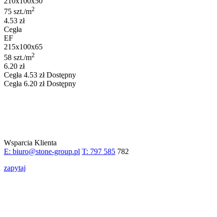
210x100x50
2
75 szt./m
4.53 zł
Cegła
EF
215x100x65
2
58 szt./m
6.20 zł
Cegła
4.53
zł
Dostępny
Cegła
6.20
zł
Dostępny
Wsparcia Klienta
E: biuro@stone-group.pl
T: 797 585
782
zapytaj