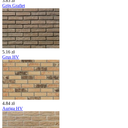
3.83 zł
Grijs Grafiet
5.16 zł
Grus HV
4.84 zł
Auriga HV