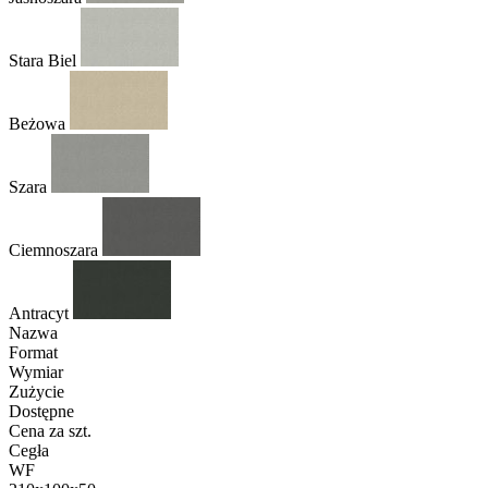
Stara Biel
Beżowa
Szara
Ciemnoszara
Antracyt
Nazwa
Format
Wymiar
Zużycie
Dostępne
Cena za szt.
Cegła
WF