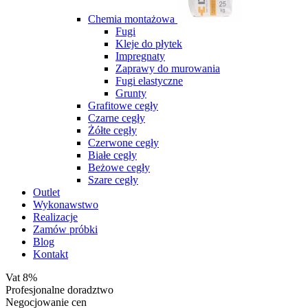
Chemia montażowa
Fugi
Kleje do płytek
Impregnaty
Zaprawy do murowania
Fugi elastyczne
Grunty
Grafitowe cegły
Czarne cegły
Żółte cegły
Czerwone cegły
Białe cegły
Beżowe cegły
Szare cegły
Outlet
Wykonawstwo
Realizacje
Zamów próbki
Blog
Kontakt
Vat 8%
Profesjonalne doradztwo
Negocjowanie cen