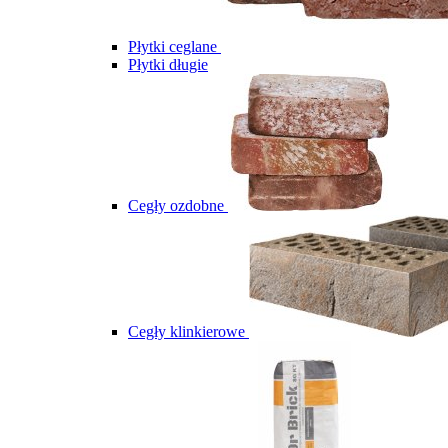
Płytki ceglane
Płytki długie
Cegły ozdobne
Cegły klinkierowe