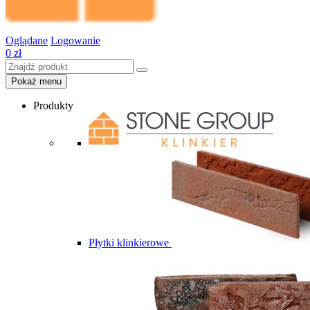
Oglądane
Logowanie
0
zł
Pokaż menu
Produkty
Płytki klinkierowe