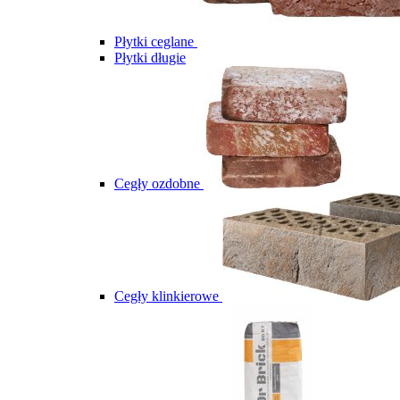
Płytki ceglane
Płytki długie
Cegły ozdobne
Cegły klinkierowe