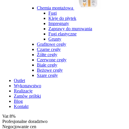
Chemia montażowa
Fugi
Kleje do płytek
Impregnaty
Zaprawy do murowania
Fugi elastyczne
Grunty
Grafitowe cegły
Czarne cegły
Żółte cegły
Czerwone cegły
Białe cegły
Beżowe cegły
Szare cegły
Outlet
Wykonawstwo
Realizacje
Zamów próbki
Blog
Kontakt
Vat 8%
Profesjonalne doradztwo
Negocjowanie cen