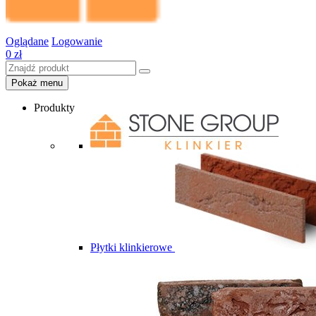
Oglądane
Logowanie
0
zł
Pokaż menu
Produkty
Płytki klinkierowe