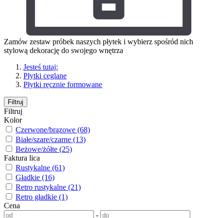
Zamów zestaw próbek naszych płytek i wybierz spośród nich
stylową dekorację do swojego wnętrza
Jesteś tutaj:
Płytki ceglane
Płytki ręcznie formowane
Filtruj
Filtruj
Kolor
Czerwone/brązowe (68)
Białe/szare/czarne (13)
Beżowe/żółte (25)
Faktura lica
Rustykalne (61)
Gładkie (16)
Retro rustykalne (21)
Retro gładkie (1)
Cena
-