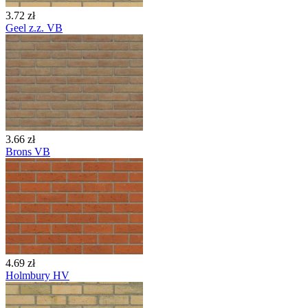
3.72 zł
Geel z.z. VB
3.66 zł
Brons VB
4.69 zł
Holmbury HV