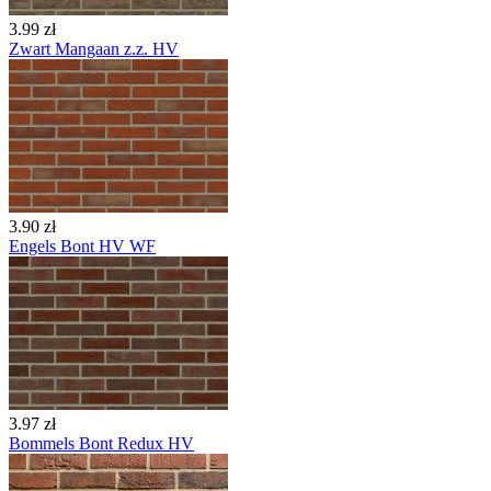
3.99 zł
Zwart Mangaan z.z. HV
3.90 zł
Engels Bont HV WF
3.97 zł
Bommels Bont Redux HV