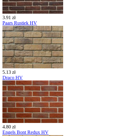
3.91 zł
Paars Rustiek HV
5.13 zł
Draco HV
4.80 zł
Engels Bont Redux HV