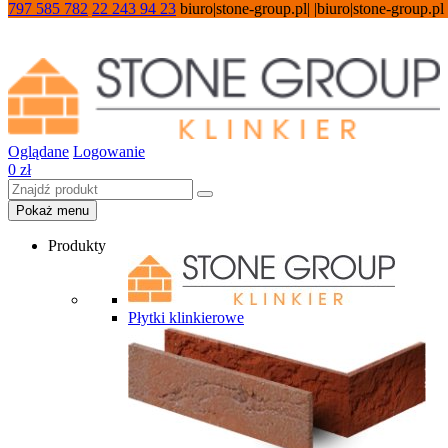
797 585 782
22 243 94 23
biuro|stone-group.pl| |biuro|stone-group.pl
Oglądane
Logowanie
0
zł
Pokaż menu
Produkty
Płytki klinkierowe