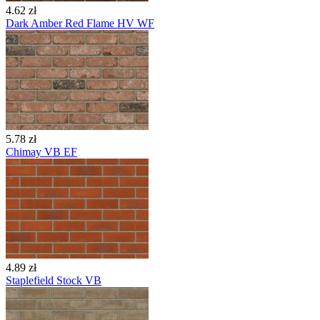
4.62 zł
Dark Amber Red Flame HV WF
5.78 zł
Chimay VB EF
4.89 zł
Staplefield Stock VB