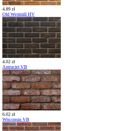
4.89 zł
Old Westmill HV
4.02 zł
Antraciet VB
6.02 zł
Wisconsin VB