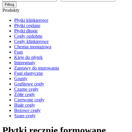
Filtruj
Produkty
Płytki klinkierowe
Płytki ceglane
Płytki długie
Cegły ozdobne
Cegły klinkierowe
Chemia montażowa
Fugi
Kleje do płytek
Impregnaty
Zaprawy do murowania
Fugi elastyczne
Grunty
Grafitowe cegły
Czarne cegły
Żółte cegły
Czerwone cegły
Białe cegły
Beżowe cegły
Szare cegły
Płytki ręcznie formowane