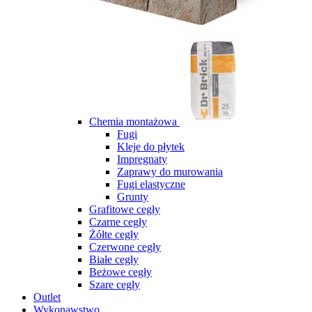
Chemia montażowa
Fugi
Kleje do płytek
Impregnaty
Zaprawy do murowania
Fugi elastyczne
Grunty
Grafitowe cegły
Czarne cegły
Żółte cegły
Czerwone cegły
Białe cegły
Beżowe cegły
Szare cegły
Outlet
Wykonawstwo