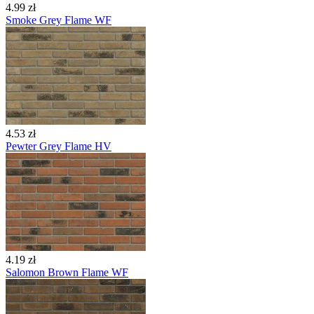
4.99 zł
Smoke Grey Flame WF
4.53 zł
Pewter Grey Flame HV
4.19 zł
Salomon Brown Flame WF