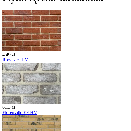
4.49 zł
Rood z.z. HV
6.13 zł
Florenville EF HV