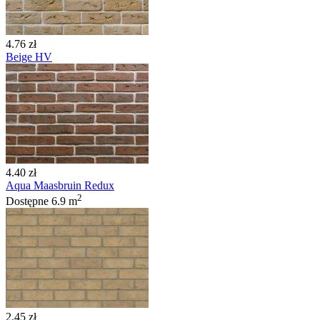
4.76 zł
Beige HV
4.40 zł
Aqua Maasbruin Redux
2
Dostępne
6.9 m
2.45 zł