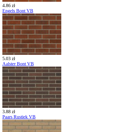
4.86 zł
Engels Bont VB
5.03 zł
Aalster Bont VB
3.88 zł
Paars Rustiek VB