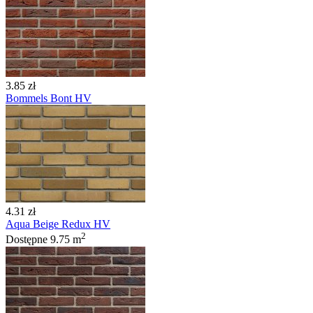
3.85 zł
Bommels Bont HV
4.31 zł
Aqua Beige Redux HV
2
Dostępne
9.75 m