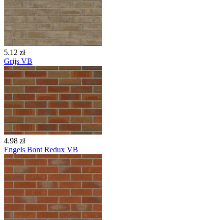
5.12 zł
Grijs VB
4.98 zł
Engels Bont Redux VB