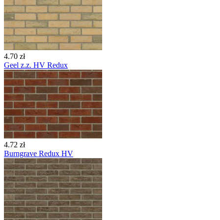
4.70 zł
Geel z.z. HV Redux
4.72 zł
Burngrave Redux HV