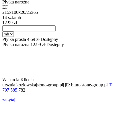
Płytka narożna
EF
215x100x20/25x65
14 szt./mb
12.99 zł
Płytka prosta
4.69
zł
Dostępny
Płytka narożna
12.99
zł
Dostępny
Wsparcia Klienta
urszula.kozlowska|stone-group.pl| |E: biuro|stone-group.pl
T:
797 585
782
zapytaj