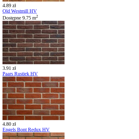
4.89 zł
Old Westmill HV
2
Dostępne
9.75 m
3.91 zł
Paars Rustiek HV
4.80 zł
Engels Bont Redux HV