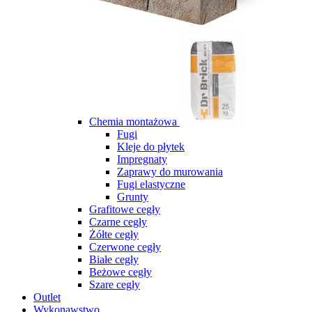
Chemia montażowa
Fugi
Kleje do płytek
Impregnaty
Zaprawy do murowania
Fugi elastyczne
Grunty
Grafitowe cegły
Czarne cegły
Żółte cegły
Czerwone cegły
Białe cegły
Beżowe cegły
Szare cegły
Outlet
Wykonawstwo