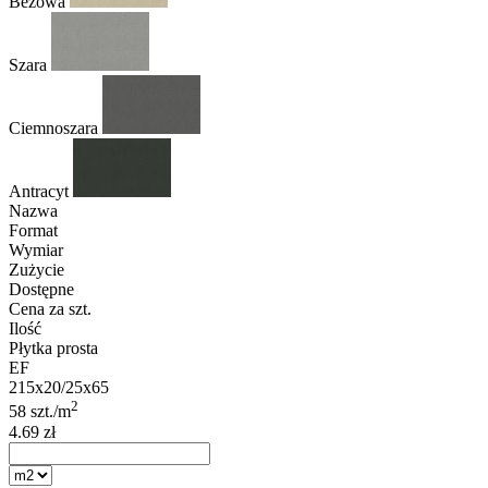
Beżowa
Szara
Ciemnoszara
Antracyt
Nazwa
Format
Wymiar
Zużycie
Dostępne
Cena za szt.
Ilość
Płytka prosta
EF
215x20/25x65
2
58 szt./m
4.69 zł