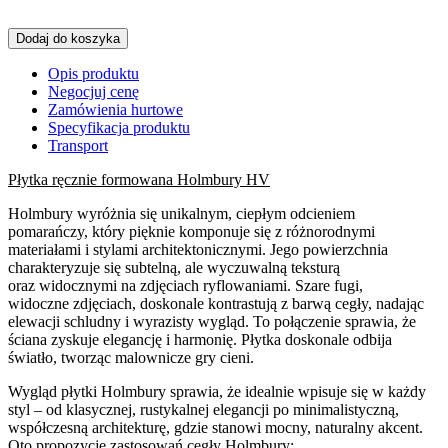
Dodaj do koszyka
Opis produktu
Negocjuj cenę
Zamówienia hurtowe
Specyfikacja produktu
Transport
Płytka ręcznie formowana Holmbury HV
Holmbury wyróżnia się unikalnym, ciepłym odcieniem
pomarańczy, który pięknie komponuje się z różnorodnymi
materiałami i stylami architektonicznymi. Jego powierzchnia
charakteryzuje się subtelną, ale wyczuwalną teksturą
oraz widocznymi na zdjęciach ryflowaniami. Szare fugi,
widoczne zdjęciach, doskonale kontrastują z barwą cegły, nadając
elewacji schludny i wyrazisty wygląd. To połączenie sprawia, że
ściana zyskuje elegancję i harmonię. Płytka doskonale odbija
światło, tworząc malownicze gry cieni.
Wygląd płytki Holmbury sprawia, że idealnie wpisuje się w każdy
styl – od klasycznej, rustykalnej elegancji po minimalistyczną,
współczesną architekturę, gdzie stanowi mocny, naturalny akcent.
Oto propozycje zastosowań cegły Holmbury: