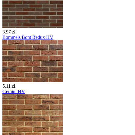
3.97 zł
Bommels Bont Redux HV
5.11 zł
Gemini HV