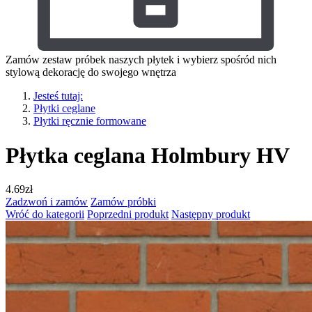
Zamów zestaw próbek naszych płytek i wybierz spośród nich
stylową dekorację do swojego wnętrza
Jesteś tutaj:
Płytki ceglane
Płytki ręcznie formowane
Płytka ceglana Holmbury HV
4.69
zł
Zadzwoń i zamów
Zamów próbki
Wróć do kategorii
Poprzedni produkt
Następny produkt