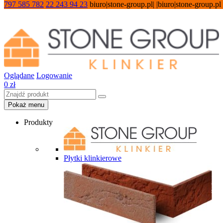
797 585 782
22 243 94 23
biuro|stone-group.pl| |biuro|stone-group.pl
Oglądane
Logowanie
0
zł
Pokaż menu
Produkty
Płytki klinkierowe