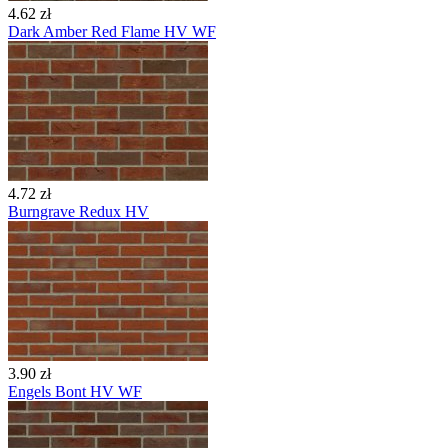
4.62 zł
Dark Amber Red Flame HV WF
4.72 zł
Burngrave Redux HV
3.90 zł
Engels Bont HV WF