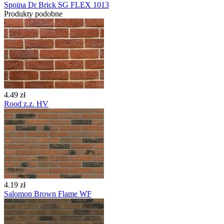
Spoina Dr Brick SG FLEX 1013
Produkty podobne
4.49 zł
Rood z.z. HV
4.19 zł
Salomon Brown Flame WF