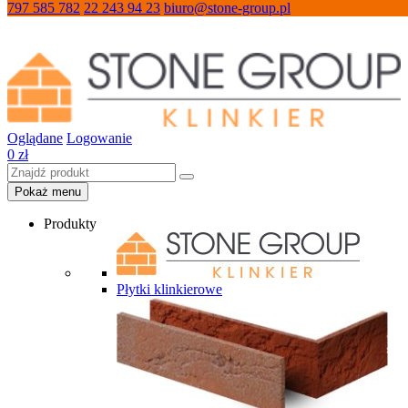
797 585 782
22 243 94 23
biuro@stone-group.pl
Oglądane
Logowanie
0
zł
Pokaż menu
Produkty
Płytki klinkierowe