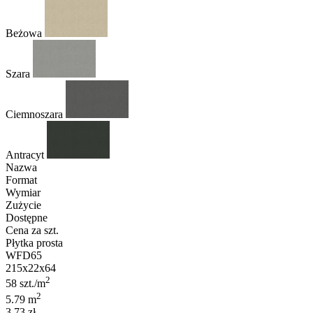
Beżowa
Szara
Ciemnoszara
Antracyt
Nazwa
Format
Wymiar
Zużycie
Dostępne
Cena za szt.
Płytka prosta
WFD65
215x22x64
2
58 szt./m
2
5.79 m
3.73 zł