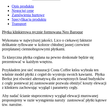
Opis produktu
Negocjuj cenę
Zamówienia hurtowe
Specyfikacja produktu
Transport
Płytka klinkierowa ręcznie formowana Neo Baroque
Wykonana w najwyższej jakości. Lico o ciekawej fakturze
delikatnie ryflowane w kolorze chłodnej jasnej czerwieni
przeplatanej ciemnobrązowymi płytkami.
Ta klasyczna płytka ceglana na pewno doskonale będzie się
prezentować w każdym wnętrzu.
Przykładem jest sieć restauracji Costa Coffee która wybrała ten
właśnie model płytki z cegieł do wystroju swoich kawiarni. Płytka
Berloz jest również alternatywą dla zewnętrznych fasad budynków
z cegły ponieważ jej zastosowanie pozwala obniżyć koszty elewacji
z klinkieru zachowując wygląd i parametry cegły.
Aby nadać ścianie stuprocentowy wygląd elewacji murowanej
proponujemy w razie wystąpienia naroży zastosować płytki kątowe
tzw. narożne.