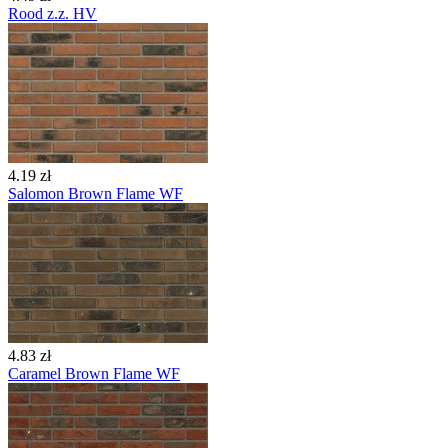
Rood z.z. HV
4.19 zł
Salomon Brown Flame WF
4.83 zł
Caramel Brown Flame WF