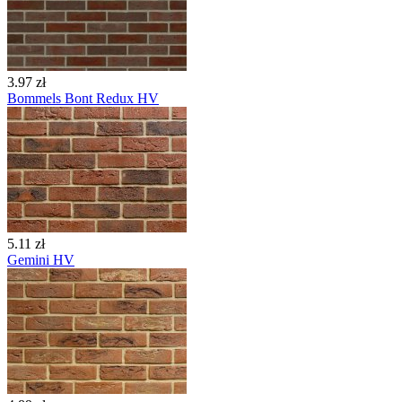
3.97 zł
Bommels Bont Redux HV
5.11 zł
Gemini HV