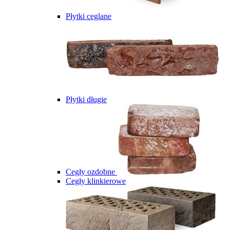
Płytki ceglane
Płytki długie
Cegły ozdobne
Cegły klinkierowe