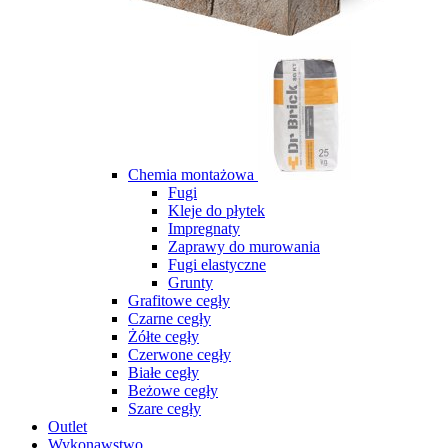
Chemia montażowa
Fugi
Kleje do płytek
Impregnaty
Zaprawy do murowania
Fugi elastyczne
Grunty
Grafitowe cegły
Czarne cegły
Żółte cegły
Czerwone cegły
Białe cegły
Beżowe cegły
Szare cegły
Outlet
Wykonawstwo