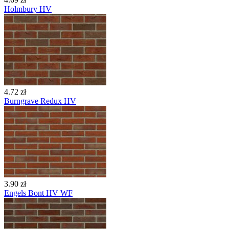
Holmbury HV
4.72 zł
Burngrave Redux HV
3.90 zł
Engels Bont HV WF