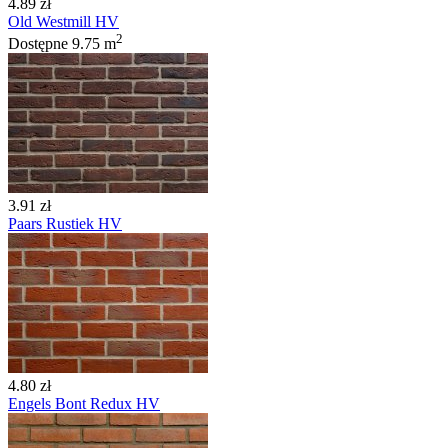
4.89 zł
Old Westmill HV
2
Dostępne
9.75 m
3.91 zł
Paars Rustiek HV
4.80 zł
Engels Bont Redux HV