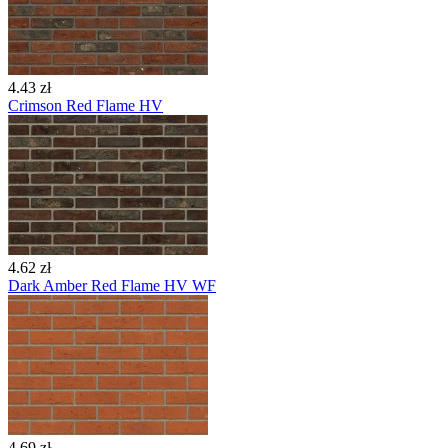
4.43 zł
Crimson Red Flame HV
4.62 zł
Dark Amber Red Flame HV WF
4.69 zł