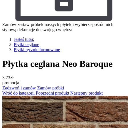
Zamów zestaw próbek naszych płytek i wybierz spośród nich
stylową dekorację do swojego wnętrza
Jesteś tutaj:
Płytki ceglane
Płytki ręcznie formowane
Płytka ceglana Neo Baroque
3.73
zł
promocja
Zadzwoń i zamów
Zamów próbki
Wróć do kategorii
Poprzedni produkt
Następny produkt