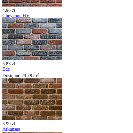
4.96 zł
Cheyenne HV
5.83 zł
Ede
2
Dostępne
29.78 m
3.99 zł
Arkansas