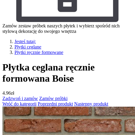
Zamów zestaw próbek naszych płytek i wybierz spośród nich
stylową dekorację do swojego wnętrza
Jesteś tutaj:
Płytki ceglane
Płytki ręcznie formowane
Płytka ceglana ręcznie
formowana Boise
4.96
zł
Zadzwoń i zamów
Zamów próbki
Wróć do kategorii
Poprzedni produkt
Następny produkt