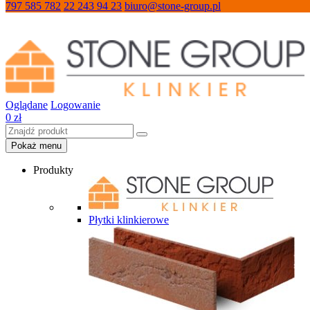
797 585 782
22 243 94 23
biuro@stone-group.pl
Oglądane
Logowanie
0
zł
Pokaż menu
Produkty
Płytki klinkierowe