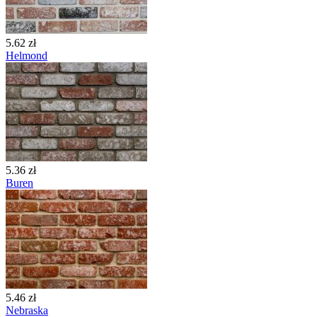
5.62 zł
Helmond
5.36 zł
Buren
5.46 zł
Nebraska