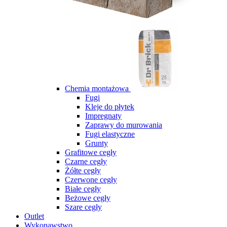
Chemia montażowa
Fugi
Kleje do płytek
Impregnaty
Zaprawy do murowania
Fugi elastyczne
Grunty
Grafitowe cegły
Czarne cegły
Żółte cegły
Czerwone cegły
Białe cegły
Beżowe cegły
Szare cegły
Outlet
Wykonawstwo