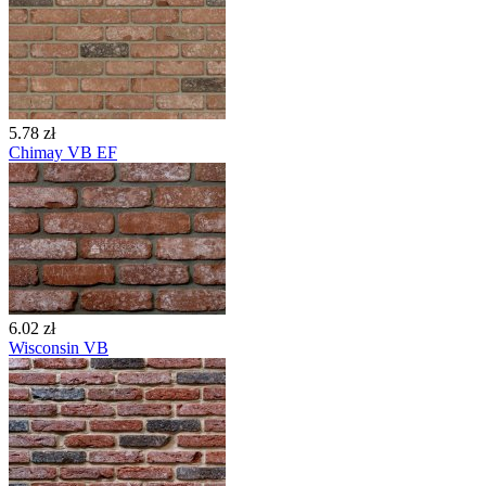
5.78 zł
Chimay VB EF
6.02 zł
Wisconsin VB