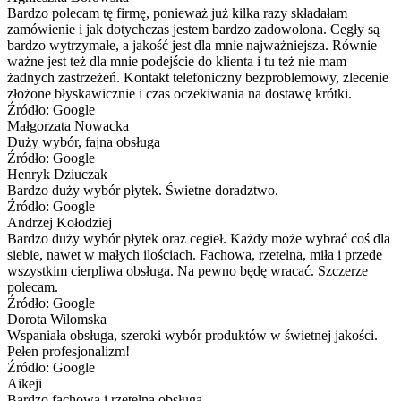
Bardzo polecam tę firmę, ponieważ już kilka razy składałam
zamówienie i jak dotychczas jestem bardzo zadowolona. Cegły są
bardzo wytrzymałe, a jakość jest dla mnie najważniejsza. Równie
ważne jest też dla mnie podejście do klienta i tu też nie mam
żadnych zastrzeżeń. Kontakt telefoniczny bezproblemowy, zlecenie
złożone błyskawicznie i czas oczekiwania na dostawę krótki.
Źródło: Google
Małgorzata Nowacka
Duży wybór, fajna obsługa
Źródło: Google
Henryk Dziuczak
Bardzo duży wybór płytek. Świetne doradztwo.
Źródło: Google
Andrzej Kołodziej
Bardzo duży wybór płytek oraz cegieł. Każdy może wybrać coś dla
siebie, nawet w małych ilościach. Fachowa, rzetelna, miła i przede
wszystkim cierpliwa obsługa. Na pewno będę wracać. Szczerze
polecam.
Źródło: Google
Dorota Wilomska
Wspaniała obsługa, szeroki wybór produktów w świetnej jakości.
Pełen profesjonalizm!
Źródło: Google
Aikeji
Bardzo fachowa i rzetelna obsługa