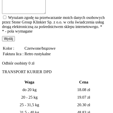
Wyrażam zgodę na przetwarzanie moich danych osobowych
przez Stone Group Klinkier Sp. z o.o. w celu świadczenia usług
drogą elektroniczną za pośrednictwem sklepu internetowego.
*
* - pola wymagane
Wyślij
Kolor :
Czerwone/brązowe
Faktura lica :
Retro rustykalne
Odbiór osobisty 0 zł
TRANSPORT KURIER DPD
Waga
Cena
do 20 kg
18.08
zł
20 - 25 kg
19.07
zł
25 - 31,5 kg
20.30 zł
31,5 - 40 kg
48.83 zł