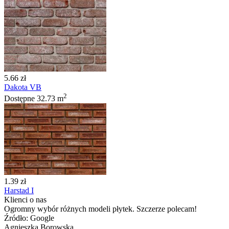
5.66 zł
Dakota VB
2
Dostępne
32.73 m
1.39 zł
Harstad I
Klienci o nas
Ogromny wybór różnych modeli płytek. Szczerze polecam!
Źródło: Google
Agnieszka Borowska