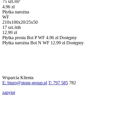
75 szt./m
4.96 zł
Płytka narożna
WF
210x100x20/25x50
17 szt./mb
12.99 zł
Płytka prosta
Boi P WF
4.96
zł
Dostępny
Płytka narożna
Boi N WF
12.99
zł
Dostępny
Wsparcia Klienta
E: biuro@stone-group.pl
T: 797 585
782
zapytaj