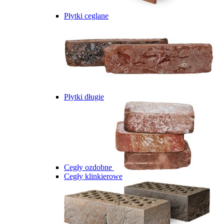
Płytki ceglane
Płytki długie
Cegły ozdobne
Cegły klinkierowe