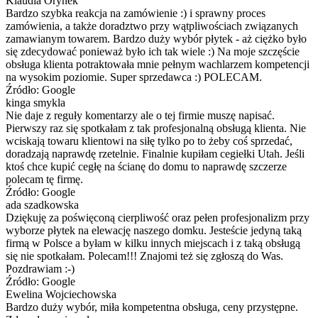
Klaudia Orynek
Bardzo szybka reakcja na zamówienie :) i sprawny proces
zamówienia, a także doradztwo przy wątpliwościach związanych
zamawianym towarem. Bardzo duży wybór płytek - aż ciężko było
się zdecydować ponieważ było ich tak wiele :) Na moje szczęście
obsługa klienta potraktowała mnie pełnym wachlarzem kompetencji
na wysokim poziomie. Super sprzedawca :) POLECAM.
Źródło: Google
kinga smykla
Nie daje z reguły komentarzy ale o tej firmie muszę napisać.
Pierwszy raz się spotkałam z tak profesjonalną obsługą klienta. Nie
wciskają towaru klientowi na siłę tylko po to żeby coś sprzedać,
doradzają naprawdę rzetelnie. Finalnie kupiłam cegiełki Utah. Jeśli
ktoś chce kupić cegłę na ścianę do domu to naprawdę szczerze
polecam tę firmę.
Źródło: Google
ada szadkowska
Dziękuję za poświęconą cierpliwość oraz pełen profesjonalizm przy
wyborze płytek na elewację naszego domku. Jesteście jedyną taką
firmą w Polsce a byłam w kilku innych miejscach i z taką obsługą
się nie spotkałam. Polecam!!! Znajomi też się zgłoszą do Was.
Pozdrawiam :-)
Źródło: Google
Ewelina Wojciechowska
Bardzo duży wybór, miła kompetentna obsługa, ceny przystępne.