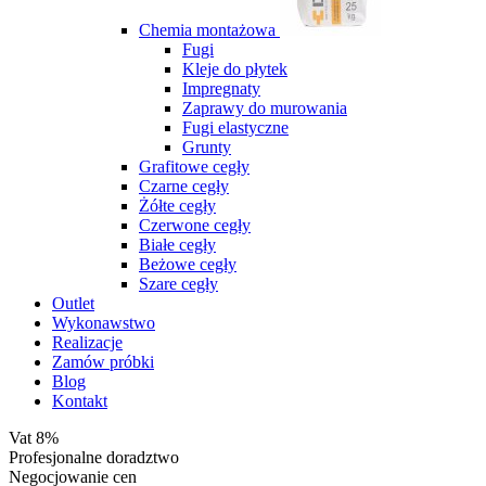
Chemia montażowa
Fugi
Kleje do płytek
Impregnaty
Zaprawy do murowania
Fugi elastyczne
Grunty
Grafitowe cegły
Czarne cegły
Żółte cegły
Czerwone cegły
Białe cegły
Beżowe cegły
Szare cegły
Outlet
Wykonawstwo
Realizacje
Zamów próbki
Blog
Kontakt
Vat 8%
Profesjonalne doradztwo
Negocjowanie cen