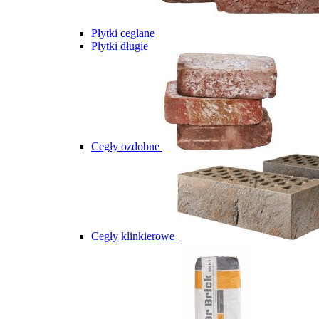
Płytki ceglane
Płytki długie
Cegły ozdobne
Cegły klinkierowe