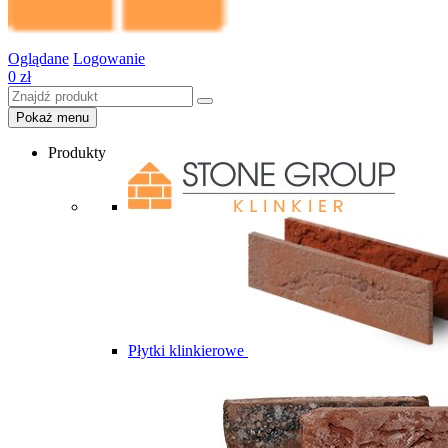
Oglądane
Logowanie
0
zł
Pokaż menu
Produkty
Płytki klinkierowe