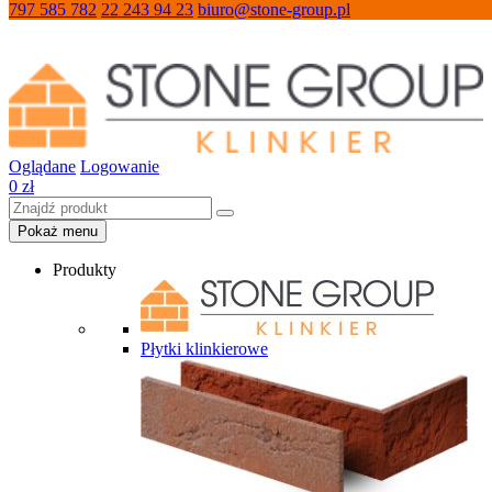
797 585 782
22 243 94 23
biuro@stone-group.pl
Oglądane
Logowanie
0
zł
Pokaż menu
Produkty
Płytki klinkierowe