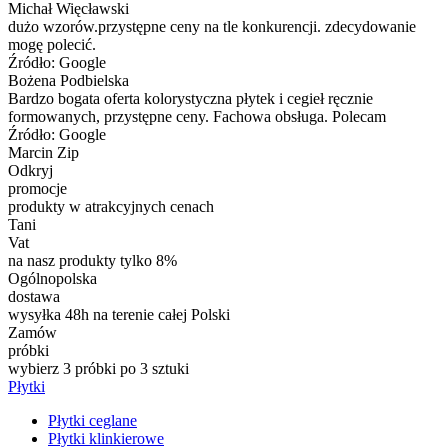
Michał Więcławski
dużo wzorów.przystępne ceny na tle konkurencji. zdecydowanie
mogę polecić.
Źródło: Google
Bożena Podbielska
Bardzo bogata oferta kolorystyczna płytek i cegieł ręcznie
formowanych, przystępne ceny. Fachowa obsługa. Polecam
Źródło: Google
Marcin Zip
Odkryj
promocje
produkty w atrakcyjnych cenach
Tani
Vat
na nasz produkty tylko 8%
Ogólnopolska
dostawa
wysyłka 48h na terenie całej Polski
Zamów
próbki
wybierz 3 próbki po 3 sztuki
Płytki
Płytki ceglane
Płytki klinkierowe