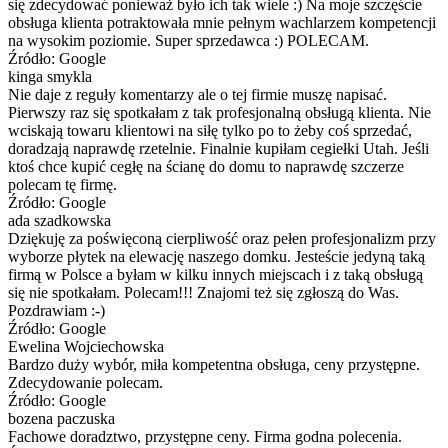
się zdecydować ponieważ było ich tak wiele :) Na moje szczęście
obsługa klienta potraktowała mnie pełnym wachlarzem kompetencji
na wysokim poziomie. Super sprzedawca :) POLECAM.
Źródło: Google
kinga smykla
Nie daje z reguły komentarzy ale o tej firmie muszę napisać.
Pierwszy raz się spotkałam z tak profesjonalną obsługą klienta. Nie
wciskają towaru klientowi na siłę tylko po to żeby coś sprzedać,
doradzają naprawdę rzetelnie. Finalnie kupiłam cegiełki Utah. Jeśli
ktoś chce kupić cegłę na ścianę do domu to naprawdę szczerze
polecam tę firmę.
Źródło: Google
ada szadkowska
Dziękuję za poświęconą cierpliwość oraz pełen profesjonalizm przy
wyborze płytek na elewację naszego domku. Jesteście jedyną taką
firmą w Polsce a byłam w kilku innych miejscach i z taką obsługą
się nie spotkałam. Polecam!!! Znajomi też się zgłoszą do Was.
Pozdrawiam :-)
Źródło: Google
Ewelina Wojciechowska
Bardzo duży wybór, miła kompetentna obsługa, ceny przystępne.
Zdecydowanie polecam.
Źródło: Google
bozena paczuska
Fachowe doradztwo, przystępne ceny. Firma godna polecenia.