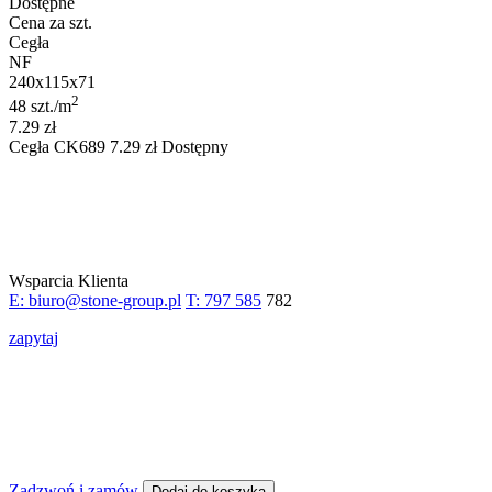
Dostępne
Cena za szt.
Cegła
NF
240x115x71
2
48 szt./m
7.29 zł
Cegła
CK689
7.29
zł
Dostępny
Wsparcia Klienta
E: biuro@stone-group.pl
T: 797 585
782
zapytaj
Zadzwoń i zamów
Dodaj do koszyka