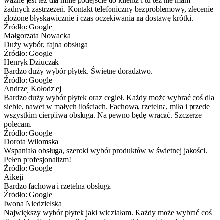
ważne jest też dla mnie podejście do klienta i tu też nie mam
żadnych zastrzeżeń. Kontakt telefoniczny bezproblemowy, zlecenie
złożone błyskawicznie i czas oczekiwania na dostawę krótki.
Źródło: Google
Małgorzata Nowacka
Duży wybór, fajna obsługa
Źródło: Google
Henryk Dziuczak
Bardzo duży wybór płytek. Świetne doradztwo.
Źródło: Google
Andrzej Kołodziej
Bardzo duży wybór płytek oraz cegieł. Każdy może wybrać coś dla
siebie, nawet w małych ilościach. Fachowa, rzetelna, miła i przede
wszystkim cierpliwa obsługa. Na pewno będę wracać. Szczerze
polecam.
Źródło: Google
Dorota Wilomska
Wspaniała obsługa, szeroki wybór produktów w świetnej jakości.
Pełen profesjonalizm!
Źródło: Google
Aikeji
Bardzo fachowa i rzetelna obsługa
Źródło: Google
Iwona Niedzielska
Największy wybór płytek jaki widziałam. Każdy może wybrać coś