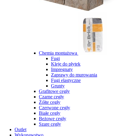
Chemia montażowa
Fugi
Kleje do płytek
Impregnaty
Zaprawy do murowania
Fugi elastyczne
Grunty
Grafitowe cegły
Czarne cegły
Żółte cegły
Czerwone cegły
Białe cegły
Beżowe cegły
Szare cegły
Outlet
Wykonawstwo