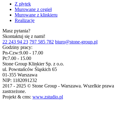
Z płytek
Murowane z cegieł
Murowane z klinkieru
Realizacje
Masz pytania?
Skontaktuj się z nami!
22 243 94 23
797 585 782
biuro@stone-group.pl
Godziny pracy:
Pn-Czw:
9.00 - 17.00
Pt:
7.00 - 15.00
Stone Group Klinkier Sp. z o.o.
ul. Powstańców Śląskich 65
01-355 Warszawa
NIP: 1182091232
2017 - 2025 © Stone Group - Warszawa. Wszelkie prawa
zastrzeżone.
Projekt & cms:
www.zstudio.pl