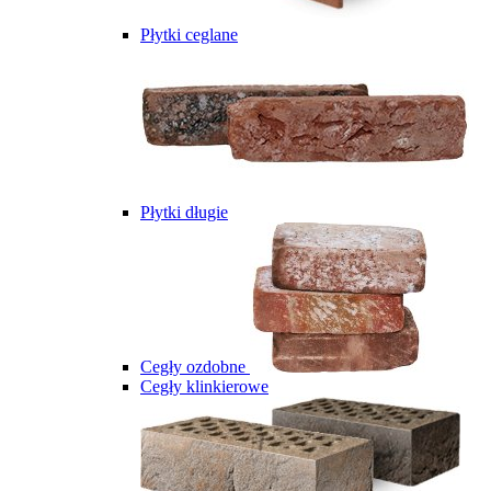
Płytki ceglane
Płytki długie
Cegły ozdobne
Cegły klinkierowe