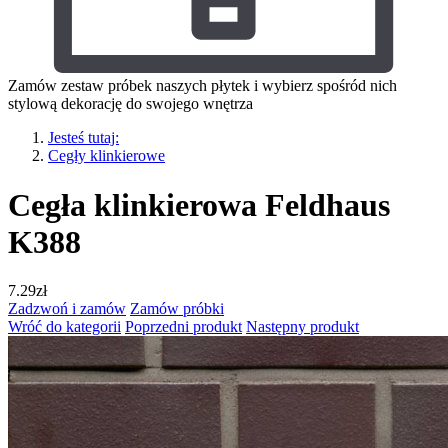
Zamów zestaw próbek naszych płytek i wybierz spośród nich
stylową dekorację do swojego wnętrza
Jesteś tutaj:
Cegły klinkierowe
Cegła klinkierowa Feldhaus
K388
7.29
zł
Zadzwoń i zamów
Zamów próbki
Wróć do kategorii
Poprzedni produkt
Następny produkt