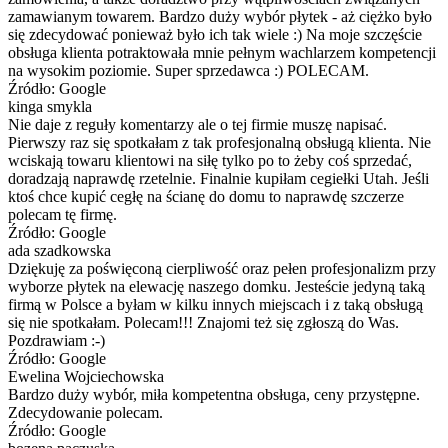
zamawianym towarem. Bardzo duży wybór płytek - aż ciężko było
się zdecydować ponieważ było ich tak wiele :) Na moje szczęście
obsługa klienta potraktowała mnie pełnym wachlarzem kompetencji
na wysokim poziomie. Super sprzedawca :) POLECAM.
Źródło: Google
kinga smykla
Nie daje z reguły komentarzy ale o tej firmie muszę napisać.
Pierwszy raz się spotkałam z tak profesjonalną obsługą klienta. Nie
wciskają towaru klientowi na siłę tylko po to żeby coś sprzedać,
doradzają naprawdę rzetelnie. Finalnie kupiłam cegiełki Utah. Jeśli
ktoś chce kupić cegłę na ścianę do domu to naprawdę szczerze
polecam tę firmę.
Źródło: Google
ada szadkowska
Dziękuję za poświęconą cierpliwość oraz pełen profesjonalizm przy
wyborze płytek na elewację naszego domku. Jesteście jedyną taką
firmą w Polsce a byłam w kilku innych miejscach i z taką obsługą
się nie spotkałam. Polecam!!! Znajomi też się zgłoszą do Was.
Pozdrawiam :-)
Źródło: Google
Ewelina Wojciechowska
Bardzo duży wybór, miła kompetentna obsługa, ceny przystępne.
Zdecydowanie polecam.
Źródło: Google