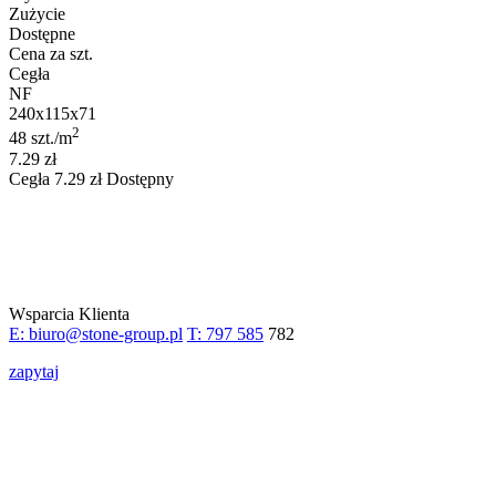
Zużycie
Dostępne
Cena za szt.
Cegła
NF
240x115x71
2
48 szt./m
7.29 zł
Cegła
7.29
zł
Dostępny
Wsparcia Klienta
E: biuro@stone-group.pl
T: 797 585
782
zapytaj