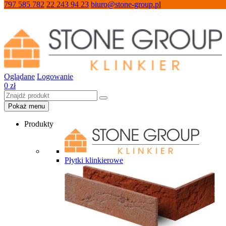
797 585 782
22 243 94 23
biuro@stone-group.pl
Oglądane
Logowanie
0
zł
Pokaż menu
Produkty
Płytki klinkierowe