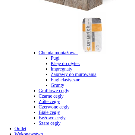
Chemia montażowa
Fugi
Kleje do płytek
Impregnaty
Zaprawy do murowania
Fugi elastyczne
Grunty
Grafitowe cegły
Czarne cegły
Żółte cegły
Czerwone cegły
Białe cegły
Beżowe cegły
Szare cegły
Outlet
Wykonawstwo