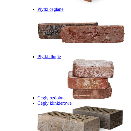
Płytki ceglane
Płytki długie
Cegły ozdobne
Cegły klinkierowe