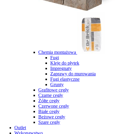
Chemia montażowa
Fugi
Kleje do płytek
Impregnaty
Zaprawy do murowania
Fugi elastyczne
Grunty
Grafitowe cegły
Czarne cegły
Żółte cegły
Czerwone cegły
Białe cegły
Beżowe cegły
Szare cegły
Outlet
Wykonawstwo