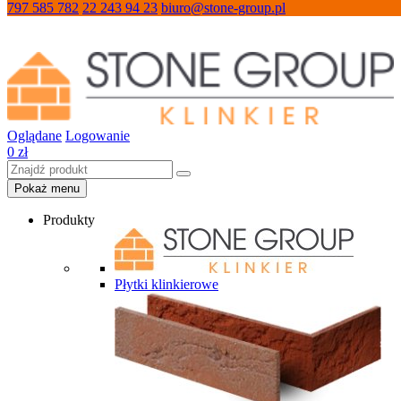
797 585 782
22 243 94 23
biuro@stone-group.pl
Oglądane
Logowanie
0
zł
Pokaż menu
Produkty
Płytki klinkierowe