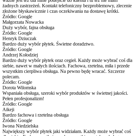
ważne jest też dla mnie podejście do klienta i tu też nie mam
żadnych zastrzeżeń. Kontakt telefoniczny bezproblemowy, zlecenie
złożone błyskawicznie i czas oczekiwania na dostawę krótki.
Źródło: Google
Małgorzata Nowacka
Duży wybór, fajna obsługa
Źródło: Google
Henryk Dziuczak
Bardzo duży wybór płytek. Świetne doradztwo.
Źródło: Google
Andrzej Kołodziej
Bardzo duży wybór płytek oraz cegieł. Każdy może wybrać coś dla
siebie, nawet w małych ilościach. Fachowa, rzetelna, miła i przede
wszystkim cierpliwa obsługa. Na pewno będę wracać. Szczerze
polecam.
Źródło: Google
Dorota Wilomska
Wspaniała obsługa, szeroki wybór produktów w świetnej jakości.
Pełen profesjonalizm!
Źródło: Google
Aikeji
Bardzo fachowa i rzetelna obsługa
Źródło: Google
Iwona Niedzielska
Największy wybór płytek jaki widziałam. Każdy może wybrać coś