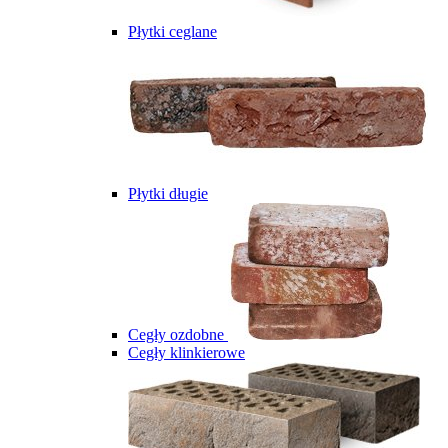
Płytki ceglane
Płytki długie
Cegły ozdobne
Cegły klinkierowe