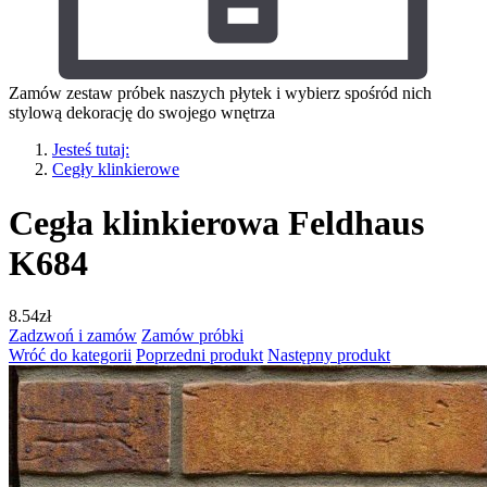
Zamów zestaw próbek naszych płytek i wybierz spośród nich
stylową dekorację do swojego wnętrza
Jesteś tutaj:
Cegły klinkierowe
Cegła klinkierowa Feldhaus
K684
8.54
zł
Zadzwoń i zamów
Zamów próbki
Wróć do kategorii
Poprzedni produkt
Następny produkt