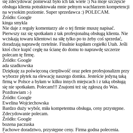
się zdecydować ponieważ było ich tak wiele :) Na moje szczęście
obsługa klienta potraktowała mnie pełnym wachlarzem kompetencji
na wysokim poziomie. Super sprzedawca :) POLECAM.
Źródło: Google
kinga smykla
Nie daje z reguły komentarzy ale o tej firmie muszę napisać.
Pierwszy raz się spotkałam z tak profesjonalną obsługą klienta. Nie
wciskają towaru klientowi na siłę tylko po to żeby coś sprzedać,
doradzają naprawdę rzetelnie. Finalnie kupiłam cegiełki Utah. Jeśli
ktoś chce kupić cegłę na ścianę do domu to naprawdę szczerze
polecam tę firmę.
Źródło: Google
ada szadkowska
Dziękuję za poświęconą cierpliwość oraz pełen profesjonalizm przy
wyborze płytek na elewację naszego domku. Jesteście jedyną taką
firmą w Polsce a byłam w kilku innych miejscach i z taką obsługą
się nie spotkałam. Polecam!!! Znajomi też się zgłoszą do Was.
Pozdrawiam :-)
Źródło: Google
Ewelina Wojciechowska
Bardzo duży wybór, miła kompetentna obsługa, ceny przystępne.
Zdecydowanie polecam.
Źródło: Google
bozena paczuska
Fachowe doradztwo, przystępne ceny. Firma godna polecenia.