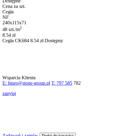
Dostępne
Cena za szt.
Cegła
NF
240x115x71
2
48 szt./m
8.54 zł
Cegła
CK684
8.54
zł
Dostępny
Wsparcia Klienta
E: biuro@stone-group.pl
T: 797 585
782
zapytaj
Zadzwoń i zamów
Dodaj do koszyka