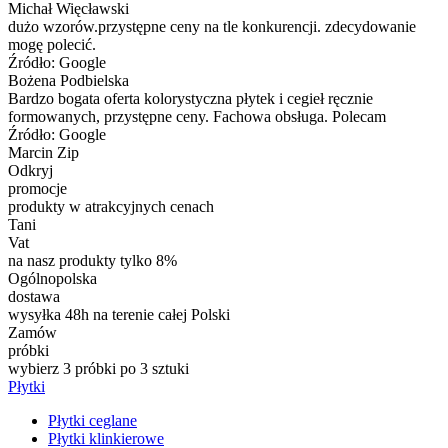
Michał Więcławski
dużo wzorów.przystępne ceny na tle konkurencji. zdecydowanie
mogę polecić.
Źródło: Google
Bożena Podbielska
Bardzo bogata oferta kolorystyczna płytek i cegieł ręcznie
formowanych, przystępne ceny. Fachowa obsługa. Polecam
Źródło: Google
Marcin Zip
Odkryj
promocje
produkty w atrakcyjnych cenach
Tani
Vat
na nasz produkty tylko 8%
Ogólnopolska
dostawa
wysyłka 48h na terenie całej Polski
Zamów
próbki
wybierz 3 próbki po 3 sztuki
Płytki
Płytki ceglane
Płytki klinkierowe