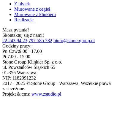
Z płytek
Murowane z cegieł
Murowane z klinkieru
Realizacje
Masz pytania?
Skontaktuj się z nami!
22 243 94 23
797 585 782
biuro@stone-group.pl
Godziny pracy:
Pn-Czw:
9.00 - 17.00
Pt:
7.00 - 15.00
Stone Group Klinkier Sp. z o.o.
ul. Powstańców Śląskich 65
01-355 Warszawa
NIP: 1182091232
2017 - 2025 © Stone Group - Warszawa. Wszelkie prawa
zastrzeżone.
Projekt & cms:
www.zstudio.pl