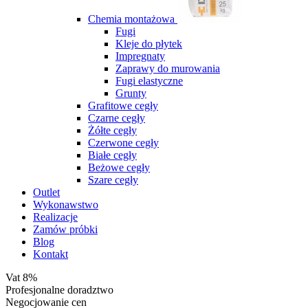
Chemia montażowa
Fugi
Kleje do płytek
Impregnaty
Zaprawy do murowania
Fugi elastyczne
Grunty
Grafitowe cegły
Czarne cegły
Żółte cegły
Czerwone cegły
Białe cegły
Beżowe cegły
Szare cegły
Outlet
Wykonawstwo
Realizacje
Zamów próbki
Blog
Kontakt
Vat 8%
Profesjonalne doradztwo
Negocjowanie cen