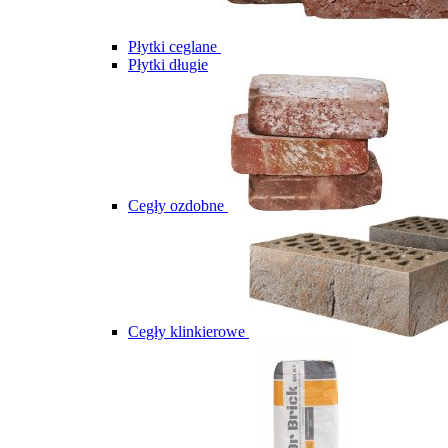
Płytki ceglane
Płytki długie
Cegły ozdobne
Cegły klinkierowe