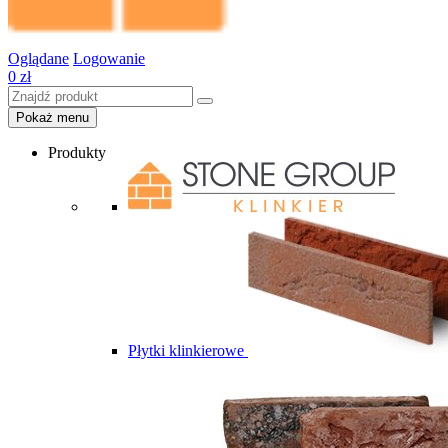
Oglądane
Logowanie
0
zł
Pokaż menu
Produkty
Płytki klinkierowe