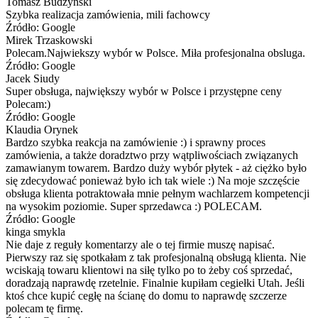
Tomasz Budzynski
Szybka realizacja zamówienia, mili fachowcy
Źródło: Google
Mirek Trzaskowski
Polecam.Najwiekszy wybór w Polsce. Miła profesjonalna obsluga.
Źródło: Google
Jacek Siudy
Super obsługa, największy wybór w Polsce i przystępne ceny
Polecam:)
Źródło: Google
Klaudia Orynek
Bardzo szybka reakcja na zamówienie :) i sprawny proces
zamówienia, a także doradztwo przy wątpliwościach związanych
zamawianym towarem. Bardzo duży wybór płytek - aż ciężko było
się zdecydować ponieważ było ich tak wiele :) Na moje szczęście
obsługa klienta potraktowała mnie pełnym wachlarzem kompetencji
na wysokim poziomie. Super sprzedawca :) POLECAM.
Źródło: Google
kinga smykla
Nie daje z reguły komentarzy ale o tej firmie muszę napisać.
Pierwszy raz się spotkałam z tak profesjonalną obsługą klienta. Nie
wciskają towaru klientowi na siłę tylko po to żeby coś sprzedać,
doradzają naprawdę rzetelnie. Finalnie kupiłam cegiełki Utah. Jeśli
ktoś chce kupić cegłę na ścianę do domu to naprawdę szczerze
polecam tę firmę.