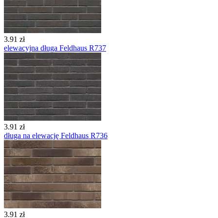
3.91 zł
elewacyjna długa Feldhaus R737
3.91 zł
długa na elewację Feldhaus R736
3.91 zł