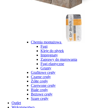
Chemia montażowa
Fugi
Kleje do płytek
Impregnaty
Zaprawy do murowania
Fugi elastyczne
Grunty
Grafitowe cegły
Czarne cegły
Żółte cegły
Czerwone cegły
Białe cegły
Beżowe cegły
Szare cegły
Outlet
Wykonawstwo