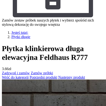
Zamów zestaw próbek naszych płytek i wybierz spośród nich
stylową dekorację do swojego wnętrza
Jesteś tutaj:
Płytki długie
Płytka klinkierowa długa
elewacyjna Feldhaus R777
3.66
zł
Zadzwoń i zamów
Zamów próbki
Wróć do kategorii
Poprzedni produkt
Następny produkt