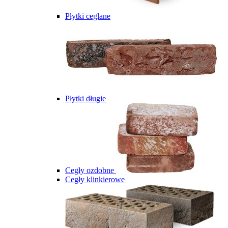
Płytki ceglane
Płytki długie
Cegły ozdobne
Cegły klinkierowe