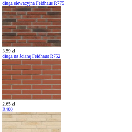
długa elewacyjna Feldhaus R775
3.59 zł
długa na ścianę Feldhaus R752
2.65 zł
R400