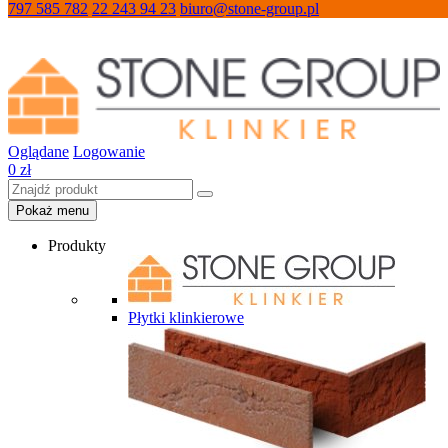
797 585 782
22 243 94 23
biuro@stone-group.pl
Oglądane
Logowanie
0
zł
Pokaż menu
Produkty
Płytki klinkierowe