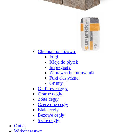
Chemia montażowa
Fugi
Kleje do płytek
Impregnaty
Zaprawy do murowania
Fugi elastyczne
Grunty
Grafitowe cegły
Czarne cegły
Żółte cegły
Czerwone cegły
Białe cegły
Beżowe cegły
Szare cegły
Outlet
Wykonawstwo