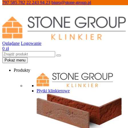
797 585 782
22 243 94 23
biuro@stone-group.pl
Oglądane
Logowanie
0
zł
Pokaż menu
Produkty
Płytki klinkierowe