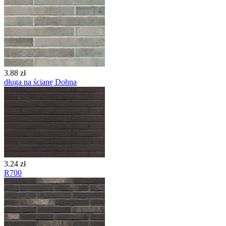
3.88 zł
długa na ścianę Dohna
3.24 zł
R700