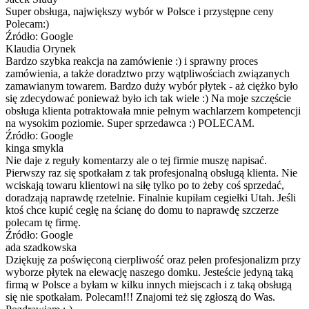
Super obsługa, największy wybór w Polsce i przystępne ceny
Polecam:)
Źródło: Google
Klaudia Orynek
Bardzo szybka reakcja na zamówienie :) i sprawny proces
zamówienia, a także doradztwo przy wątpliwościach związanych
zamawianym towarem. Bardzo duży wybór płytek - aż ciężko było
się zdecydować ponieważ było ich tak wiele :) Na moje szczęście
obsługa klienta potraktowała mnie pełnym wachlarzem kompetencji
na wysokim poziomie. Super sprzedawca :) POLECAM.
Źródło: Google
kinga smykla
Nie daje z reguły komentarzy ale o tej firmie muszę napisać.
Pierwszy raz się spotkałam z tak profesjonalną obsługą klienta. Nie
wciskają towaru klientowi na siłę tylko po to żeby coś sprzedać,
doradzają naprawdę rzetelnie. Finalnie kupiłam cegiełki Utah. Jeśli
ktoś chce kupić cegłę na ścianę do domu to naprawdę szczerze
polecam tę firmę.
Źródło: Google
ada szadkowska
Dziękuję za poświęconą cierpliwość oraz pełen profesjonalizm przy
wyborze płytek na elewację naszego domku. Jesteście jedyną taką
firmą w Polsce a byłam w kilku innych miejscach i z taką obsługą
się nie spotkałam. Polecam!!! Znajomi też się zgłoszą do Was.