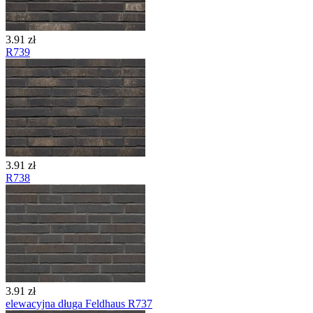
3.91 zł
R739
3.91 zł
R738
3.91 zł
elewacyjna długa Feldhaus R737