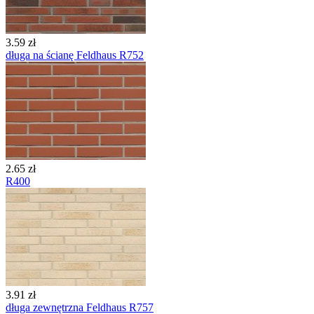
3.59 zł
długa na ścianę Feldhaus R752
2.65 zł
R400
3.91 zł
długa zewnętrzna Feldhaus R757