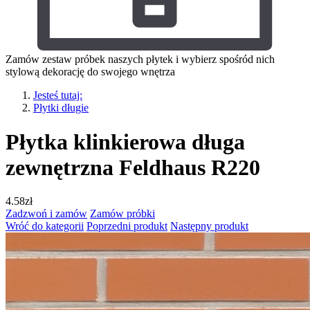
Zamów zestaw próbek naszych płytek i wybierz spośród nich
stylową dekorację do swojego wnętrza
Jesteś tutaj:
Płytki długie
Płytka klinkierowa długa
zewnętrzna Feldhaus R220
4.58
zł
Zadzwoń i zamów
Zamów próbki
Wróć do kategorii
Poprzedni produkt
Następny produkt