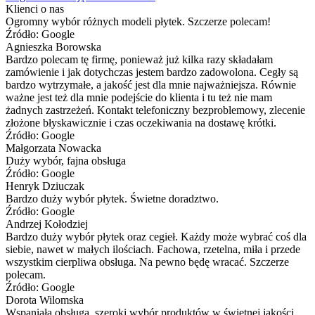
Klienci o nas
Ogromny wybór różnych modeli płytek. Szczerze polecam!
Źródło: Google
Agnieszka Borowska
Bardzo polecam tę firmę, ponieważ już kilka razy składałam
zamówienie i jak dotychczas jestem bardzo zadowolona. Cegły są
bardzo wytrzymałe, a jakość jest dla mnie najważniejsza. Równie
ważne jest też dla mnie podejście do klienta i tu też nie mam
żadnych zastrzeżeń. Kontakt telefoniczny bezproblemowy, zlecenie
złożone błyskawicznie i czas oczekiwania na dostawę krótki.
Źródło: Google
Małgorzata Nowacka
Duży wybór, fajna obsługa
Źródło: Google
Henryk Dziuczak
Bardzo duży wybór płytek. Świetne doradztwo.
Źródło: Google
Andrzej Kołodziej
Bardzo duży wybór płytek oraz cegieł. Każdy może wybrać coś dla
siebie, nawet w małych ilościach. Fachowa, rzetelna, miła i przede
wszystkim cierpliwa obsługa. Na pewno będę wracać. Szczerze
polecam.
Źródło: Google
Dorota Wilomska
Wspaniała obsługa, szeroki wybór produktów w świetnej jakości.