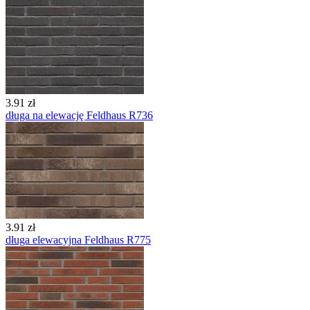
3.91 zł
długa na elewację Feldhaus R736
3.91 zł
długa elewacyjna Feldhaus R775