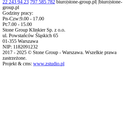
22 243 94 23
797 585 782
biuro|stone-group.pl| |biuro|stone-
group.pl
Godziny pracy:
Pn-Czw:
9.00 - 17.00
Pt:
7.00 - 15.00
Stone Group Klinkier Sp. z o.o.
ul. Powstańców Śląskich 65
01-355 Warszawa
NIP: 1182091232
2017 - 2025 © Stone Group - Warszawa. Wszelkie prawa
zastrzeżone.
Projekt & cms:
www.zstudio.pl