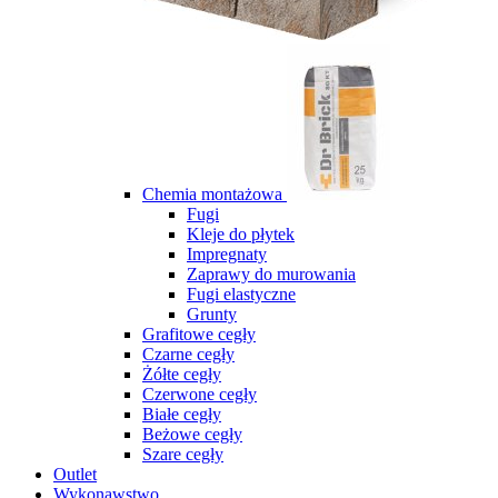
Chemia montażowa
Fugi
Kleje do płytek
Impregnaty
Zaprawy do murowania
Fugi elastyczne
Grunty
Grafitowe cegły
Czarne cegły
Żółte cegły
Czerwone cegły
Białe cegły
Beżowe cegły
Szare cegły
Outlet
Wykonawstwo