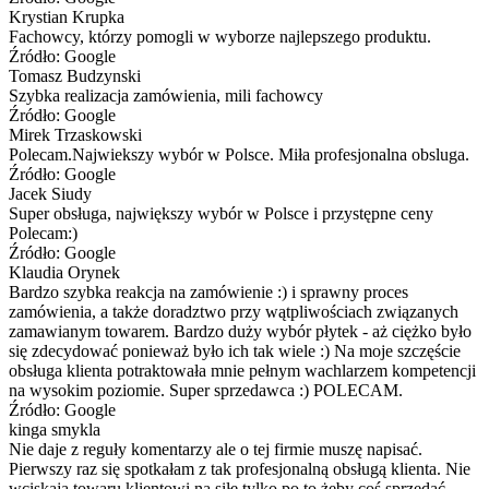
Krystian Krupka
Fachowcy, którzy pomogli w wyborze najlepszego produktu.
Źródło: Google
Tomasz Budzynski
Szybka realizacja zamówienia, mili fachowcy
Źródło: Google
Mirek Trzaskowski
Polecam.Najwiekszy wybór w Polsce. Miła profesjonalna obsluga.
Źródło: Google
Jacek Siudy
Super obsługa, największy wybór w Polsce i przystępne ceny
Polecam:)
Źródło: Google
Klaudia Orynek
Bardzo szybka reakcja na zamówienie :) i sprawny proces
zamówienia, a także doradztwo przy wątpliwościach związanych
zamawianym towarem. Bardzo duży wybór płytek - aż ciężko było
się zdecydować ponieważ było ich tak wiele :) Na moje szczęście
obsługa klienta potraktowała mnie pełnym wachlarzem kompetencji
na wysokim poziomie. Super sprzedawca :) POLECAM.
Źródło: Google
kinga smykla
Nie daje z reguły komentarzy ale o tej firmie muszę napisać.
Pierwszy raz się spotkałam z tak profesjonalną obsługą klienta. Nie
wciskają towaru klientowi na siłę tylko po to żeby coś sprzedać,