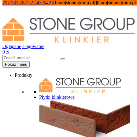
797 585 782
22 243 94 23
biuro|stone-group.pl| |biuro|stone-group.pl
Oglądane
Logowanie
0
zł
Pokaż menu
Produkty
Płytki klinkierowe