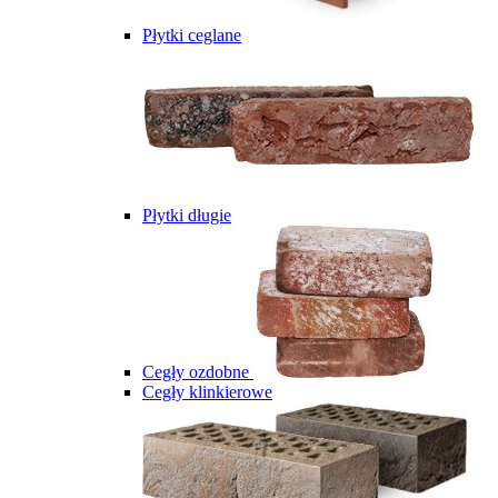
Płytki ceglane
Płytki długie
Cegły ozdobne
Cegły klinkierowe