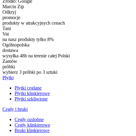
Źródło: Google
Marcin Zip
Odkryj
promocje
produkty w atrakcyjnych cenach
Tani
Vat
na nasz produkty tylko 8%
Ogólnopolska
dostawa
wysyłka 48h na terenie całej Polski
Zamów
próbki
wybierz 3 próbki po 3 sztuki
Płytki
Płytki ceglane
Płytki klinkierowe
Płytki szkliwione
Cegły i bruki
Cegły ozdobne
Cegły klinkierowe
Bruki klinkierowe