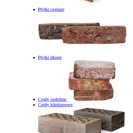
Płytki ceglane
Płytki długie
Cegły ozdobne
Cegły klinkierowe