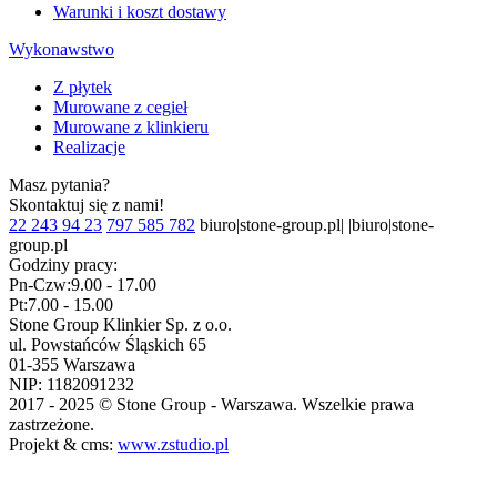
Warunki i koszt dostawy
Wykonawstwo
Z płytek
Murowane z cegieł
Murowane z klinkieru
Realizacje
Masz pytania?
Skontaktuj się z nami!
22 243 94 23
797 585 782
biuro|stone-group.pl| |biuro|stone-
group.pl
Godziny pracy:
Pn-Czw:
9.00 - 17.00
Pt:
7.00 - 15.00
Stone Group Klinkier Sp. z o.o.
ul. Powstańców Śląskich 65
01-355 Warszawa
NIP: 1182091232
2017 - 2025 © Stone Group - Warszawa. Wszelkie prawa
zastrzeżone.
Projekt & cms:
www.zstudio.pl