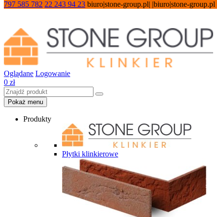
797 585 782
22 243 94 23
biuro|stone-group.pl| |biuro|stone-group.pl
Oglądane
Logowanie
0
zł
Pokaż menu
Produkty
Płytki klinkierowe