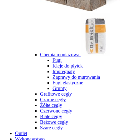
Chemia montażowa
Fugi
Kleje do płytek
Impregnaty
Zaprawy do murowania
Fugi elastyczne
Grunty
Grafitowe cegły
Czarne cegły
Żółte cegły
Czerwone cegły
Białe cegły
Beżowe cegły
Szare cegły
Outlet
Wykonawstwo