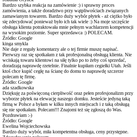
Bardzo szybka reakcja na zamówienie :) i sprawny proces
zamówienia, a także doradztwo przy wątpliwościach związanych
zamawianym towarem. Bardzo duży wybór płytek - aż ciężko było
się zdecydować ponieważ było ich tak wiele :) Na moje szczęście
obsługa klienta potraktowała mnie pełnym wachlarzem kompetencji
na wysokim poziomie. Super sprzedawca :) POLECAM.
Źródło: Google
kinga smykla
Nie daje z reguły komentarzy ale o tej firmie muszę napisać.
Pierwszy raz się spotkałam z tak profesjonalną obsługą klienta. Nie
wciskają towaru klientowi na siłę tylko po to żeby coś sprzedać,
doradzają naprawdę rzetelnie. Finalnie kupiłam cegiełki Utah. Jeśli
ktoś chce kupić cegłę na ścianę do domu to naprawdę szczerze
polecam tę firmę.
Źródło: Google
ada szadkowska
Dziękuję za poświęconą cierpliwość oraz pełen profesjonalizm przy
wyborze płytek na elewację naszego domku. Jesteście jedyną taką
firmą w Polsce a byłam w kilku innych miejscach i z taką obsługą
się nie spotkałam. Polecam!!! Znajomi też się zgłoszą do Was.
Pozdrawiam :-)
Źródło: Google
Ewelina Wojciechowska
Bardzo duży wybór, miła kompetentna obsługa, ceny przystępne.