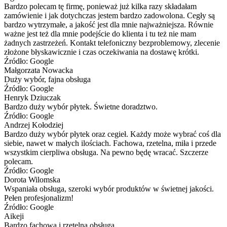
Bardzo polecam tę firmę, ponieważ już kilka razy składałam
zamówienie i jak dotychczas jestem bardzo zadowolona. Cegły są
bardzo wytrzymałe, a jakość jest dla mnie najważniejsza. Równie
ważne jest też dla mnie podejście do klienta i tu też nie mam
żadnych zastrzeżeń. Kontakt telefoniczny bezproblemowy, zlecenie
złożone błyskawicznie i czas oczekiwania na dostawę krótki.
Źródło: Google
Małgorzata Nowacka
Duży wybór, fajna obsługa
Źródło: Google
Henryk Dziuczak
Bardzo duży wybór płytek. Świetne doradztwo.
Źródło: Google
Andrzej Kołodziej
Bardzo duży wybór płytek oraz cegieł. Każdy może wybrać coś dla
siebie, nawet w małych ilościach. Fachowa, rzetelna, miła i przede
wszystkim cierpliwa obsługa. Na pewno będę wracać. Szczerze
polecam.
Źródło: Google
Dorota Wilomska
Wspaniała obsługa, szeroki wybór produktów w świetnej jakości.
Pełen profesjonalizm!
Źródło: Google
Aikeji
Bardzo fachowa i rzetelna obsługa