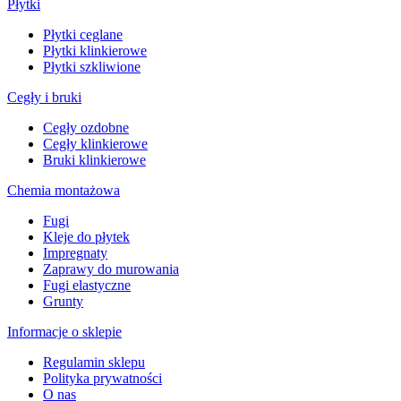
Płytki
Płytki ceglane
Płytki klinkierowe
Płytki szkliwione
Cegły i bruki
Cegły ozdobne
Cegły klinkierowe
Bruki klinkierowe
Chemia montażowa
Fugi
Kleje do płytek
Impregnaty
Zaprawy do murowania
Fugi elastyczne
Grunty
Informacje o sklepie
Regulamin sklepu
Polityka prywatności
O nas