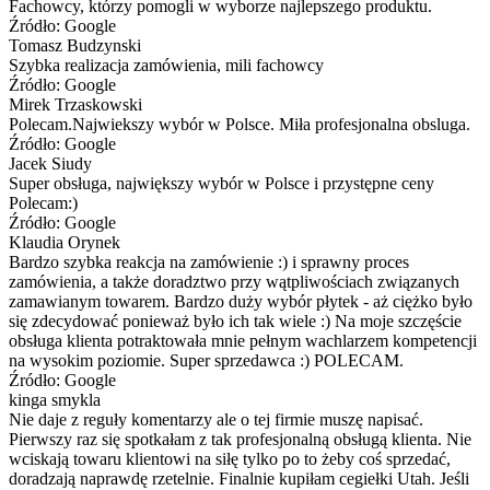
Fachowcy, którzy pomogli w wyborze najlepszego produktu.
Źródło: Google
Tomasz Budzynski
Szybka realizacja zamówienia, mili fachowcy
Źródło: Google
Mirek Trzaskowski
Polecam.Najwiekszy wybór w Polsce. Miła profesjonalna obsluga.
Źródło: Google
Jacek Siudy
Super obsługa, największy wybór w Polsce i przystępne ceny
Polecam:)
Źródło: Google
Klaudia Orynek
Bardzo szybka reakcja na zamówienie :) i sprawny proces
zamówienia, a także doradztwo przy wątpliwościach związanych
zamawianym towarem. Bardzo duży wybór płytek - aż ciężko było
się zdecydować ponieważ było ich tak wiele :) Na moje szczęście
obsługa klienta potraktowała mnie pełnym wachlarzem kompetencji
na wysokim poziomie. Super sprzedawca :) POLECAM.
Źródło: Google
kinga smykla
Nie daje z reguły komentarzy ale o tej firmie muszę napisać.
Pierwszy raz się spotkałam z tak profesjonalną obsługą klienta. Nie
wciskają towaru klientowi na siłę tylko po to żeby coś sprzedać,
doradzają naprawdę rzetelnie. Finalnie kupiłam cegiełki Utah. Jeśli