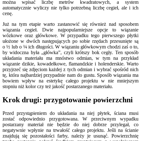
można wpisać liczbę metrów kwadratowych, a system
automatycznie wyliczy nie tylko potrzebną liczbę cegieł, ale i ich
cenę.
Już na tym etapie warto zastanowić się również nad sposobem
wiązania cegieł. Dwie najpopularniejsze opcje to wiązanie
wózkowe oraz główkowe. W przypadku tego pierwszego płytki
ułożone w dwóch następujących po sobie rzędach przesunięte są
o ½ lub o ¼ ich długości. W wiązaniu główkowym chodzi zaś o to,
by widoczna była „główka”, czyli krótszy bok cegły. Ten sposób
układania materiału ma mnóstwo odmian, w tym na przykład
wiązanie dzikie, kowadełkowe, flamandzkie i holenderskie. Warto
przyjrzeć się zdjęciom każdej z tych odmian i wybrać spośród nich
tę, która najbardziej przypadnie nam do gustu. Sposób wiązania ma
bowiem wpływ na estetykę całego projektu w nie mniejszym
stopniu niż kolor czy też jakość postarzanego materiału.
Krok drugi: przygotowanie powierzchni
Przed przystąpieniem do układania na niej płytek, ściana musi
zostać odpowiednio przygotowana. W przeciwnym wypadku
postarzany materiał nie będzie do niej dobrze przylegał, co
negatywnie wpłynie na trwałość całego projektu. Jeśli na ścianie
znajdują się pozostałości farby, należy je usunąć. Powierzchnię