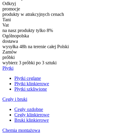
Odkryj
promocje
produkty w atrakcyjnych cenach
Tani
Vat
na nasz produkty tylko 8%
Ogólnopolska
dostawa
wysyłka 48h na terenie całej Polski
Zamów
próbki
wybierz 3 próbki po 3 sztuki
Płytki
Płytki ceglane
Płytki klinkierowe
Płytki szkliwione
Cegły i bruki
Cegły ozdobne
Cegły klinkierowe
Bruki klinkierowe
Chemia montażowa