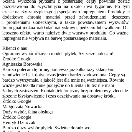
Ściana wyłożona płytkami z postarzanej cegły powinna zostać
pozostawiona do wyschnięcia na około dwa tygodnie. Po tym
czasie należy zabezpieczyć ją specjalnym impregnatem. Produkty te
dodatkowo chronią materiał przed zabrudzeniami, deszczem
i promieniami słonecznymi, a także powstawaniem wykwitów.
Impregnat można nakładać natryskowo, pędzlem lub wałkiem. Dla
lepszego efektu warto nałożyć dwie warstwy produktu. Co ważne,
impregnat nie wpływa na barwę postarzanego materiału.
Klienci o nas
Ogromny wybór różnych modeli płytek. Szczerze polecam!
Źródło: Google
Agnieszka Borowska
Bardzo polecam tę firmę, ponieważ już kilka razy składałam
zamówienie i jak dotychczas jestem bardzo zadowolona. Cegły są
bardzo wytrzymałe, a jakość jest dla mnie najważniejsza. Równie
ważne jest też dla mnie podejście do klienta i tu też nie mam
żadnych zastrzeżeń. Kontakt telefoniczny bezproblemowy, zlecenie
złożone błyskawicznie i czas oczekiwania na dostawę krótki.
Źródło: Google
Małgorzata Nowacka
Duży wybór, fajna obsługa
Źródło: Google
Henryk Dziuczak
Bardzo duży wybór płytek. Świetne doradztwo.