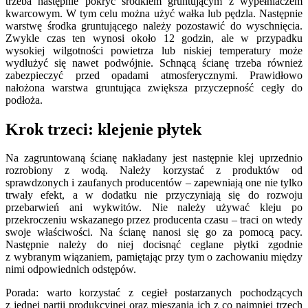
trzeba następnie pokryć środkiem gruntującym z wypełniaczem
kwarcowym. W tym celu można użyć wałka lub pędzla. Następnie
warstwę środka gruntującego należy pozostawić do wyschnięcia.
Zwykle czas ten wynosi około 12 godzin, ale w przypadku
wysokiej wilgotności powietrza lub niskiej temperatury może
wydłużyć się nawet podwójnie. Schnącą ścianę trzeba również
zabezpieczyć przed opadami atmosferycznymi. Prawidłowo
nałożona warstwa gruntująca zwiększa przyczepność cegły do
podłoża.
Krok trzeci: klejenie płytek
Na zagruntowaną ścianę nakładany jest następnie klej uprzednio
rozrobiony z wodą. Należy korzystać z produktów od
sprawdzonych i zaufanych producentów – zapewniają one nie tylko
trwały efekt, a w dodatku nie przyczyniają się do rozwoju
przebarwień ani wykwitów. Nie należy używać kleju po
przekroczeniu wskazanego przez producenta czasu – traci on wtedy
swoje właściwości. Na ścianę nanosi się go za pomocą pacy.
Następnie należy do niej docisnąć ceglane płytki zgodnie
z wybranym wiązaniem, pamiętając przy tym o zachowaniu między
nimi odpowiednich odstępów.
Porada: warto korzystać z cegieł postarzanych pochodzących
z jednej partii produkcyjnej oraz mieszania ich z co najmniej trzech