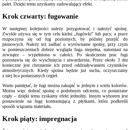
palet. Dzięki temu uzyskamy zadowalający efekt.
Krok czwarty: fugowanie
W następnej kolejności należy przygotować i nałożyć spoinę.
Zwykle używa się w tym celu kielni „fugówki” lub pacy, a prace
rozpoczyna się od fug poziomych, by później przejść do
pionowych. Należy też zadbać o wyrównanie spoiny, przy czym
w pomieszczeniach dobrze wygląda fuga niepełna, natomiast na
zewnątrz – wypełniona w całości. Po skończeniu prac fugi
pozostawia się do wyschnięcia i utwardzenia. Przez około 3 dni
konieczne jest chronienie ich przed oddziaływaniem czynników
atmosferycznych. Kiedy spoina będzie już sucha, oczyszczamy
z niej lica postarzanych cegieł.
Warto pamiętać, że fugi można zakupić w jednym z wielu kolorów.
Można więc dobrać spoinę o podobnym odcieniu, co postarzane
cegły – dzięki temu zyskamy efekt jednolity. Innym wyborem jest
postawienie na fugę kontrastującą z płytkami, która podkreśli
sposób wiązania materiału.
Krok piąty: impregnacja