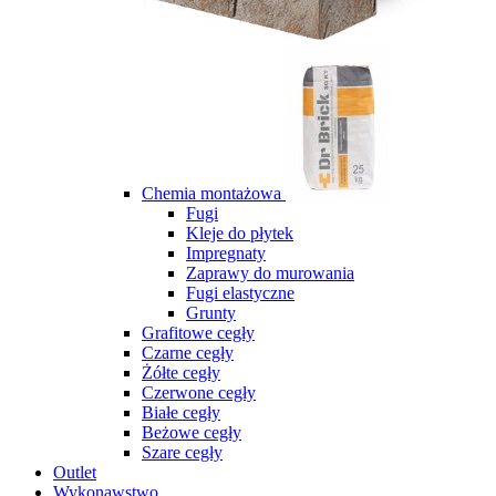
Chemia montażowa
Fugi
Kleje do płytek
Impregnaty
Zaprawy do murowania
Fugi elastyczne
Grunty
Grafitowe cegły
Czarne cegły
Żółte cegły
Czerwone cegły
Białe cegły
Beżowe cegły
Szare cegły
Outlet
Wykonawstwo