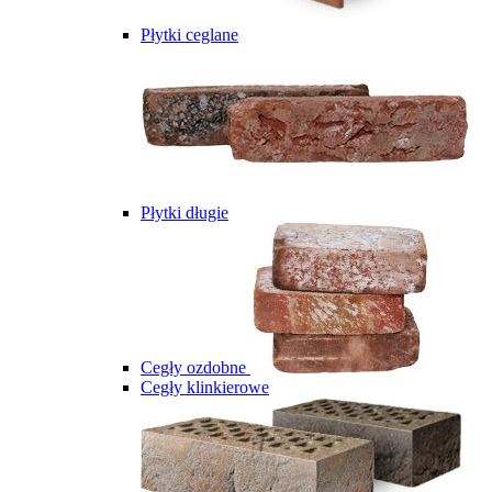
Płytki ceglane
Płytki długie
Cegły ozdobne
Cegły klinkierowe