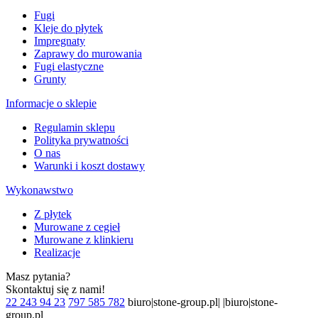
Fugi
Kleje do płytek
Impregnaty
Zaprawy do murowania
Fugi elastyczne
Grunty
Informacje o sklepie
Regulamin sklepu
Polityka prywatności
O nas
Warunki i koszt dostawy
Wykonawstwo
Z płytek
Murowane z cegieł
Murowane z klinkieru
Realizacje
Masz pytania?
Skontaktuj się z nami!
22 243 94 23
797 585 782
biuro|stone-group.pl| |biuro|stone-
group.pl