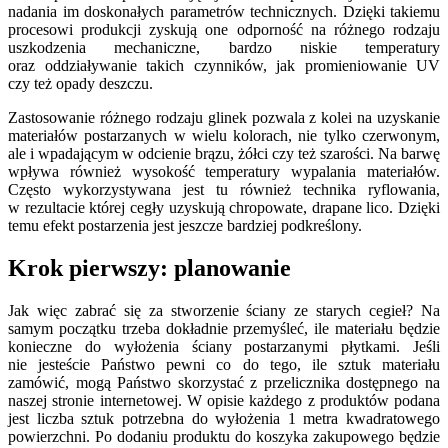
nadania im doskonałych parametrów technicznych. Dzięki takiemu
procesowi produkcji zyskują one odporność na różnego rodzaju
uszkodzenia mechaniczne, bardzo niskie temperatury
oraz oddziaływanie takich czynników, jak promieniowanie UV
czy też opady deszczu.
Zastosowanie różnego rodzaju glinek pozwala z kolei na uzyskanie
materiałów postarzanych w wielu kolorach, nie tylko czerwonym,
ale i wpadającym w odcienie brązu, żółci czy też szarości. Na barwę
wpływa również wysokość temperatury wypalania materiałów.
Często wykorzystywana jest tu również technika ryflowania,
w rezultacie której cegły uzyskują chropowate, drapane lico. Dzięki
temu efekt postarzenia jest jeszcze bardziej podkreślony.
Krok pierwszy: planowanie
Jak więc zabrać się za stworzenie ściany ze starych cegieł? Na
samym początku trzeba dokładnie przemyśleć, ile materiału będzie
konieczne do wyłożenia ściany postarzanymi płytkami. Jeśli
nie jesteście Państwo pewni co do tego, ile sztuk materiału
zamówić, mogą Państwo skorzystać z przelicznika dostępnego na
naszej stronie internetowej. W opisie każdego z produktów podana
jest liczba sztuk potrzebna do wyłożenia 1 metra kwadratowego
powierzchni. Po dodaniu produktu do koszyka zakupowego będzie