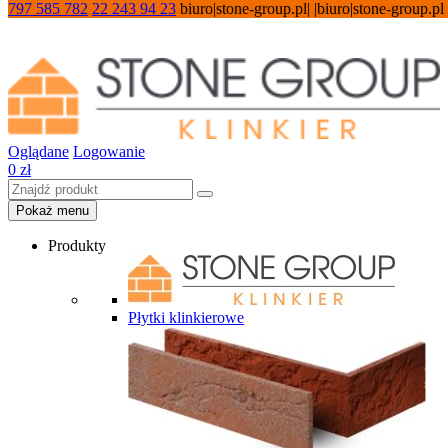
797 585 782
22 243 94 23
biuro|stone-group.pl| |biuro|stone-group.pl
Oglądane
Logowanie
0
zł
Pokaż menu
Produkty
Płytki klinkierowe