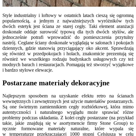
Style industrialny i loftowy w ostatnich latach cieszą się ogromną
popularnością, a jednym z najważniejszych wyróżników tych
dwóch estetyk jest ściana ze starej cegły. Taki element aranżacji
doskonale oddaje surowość typową dla tych dwóch stylów, ale
jednocześnie potrafi wprowadzić do pomieszczenia przytulny
nastrój. Ceglane ściany doskonale wyglądają w salonach i pokojach
dziennych, gdzie stanowią przyciągający oko akcent. Sprawdzają
się również w przedpokojach i holach, znakomicie prezentują się
również we wszelkiego rodzaju budynkach usługowych czy też
modnych barach i restauracjach. Pomagają też stworzyć wyjątkowe
i bardzo stylowe elewacje.
Postarzane materiały dekoracyjne
Najlepszym sposobem na uzyskanie efektu retro na ścianach
wewnętrznych i zewnętrznych jest użycie materiałów postarzanych.
Są one świetnym zamiennikiem cegły rozbiórkowej, która mimo
autentyczności i naturalnego wyglądu może sprawiać różne
problemy podczas układania. Z kolei cegły postarzane (na przykład
takie, jakie znajdują się w asortymencie firmy Stone Group) to
ręcznie formowane materiały naturalne, które wypala się
w temperaturze przekraczającej 1000 stopni Celsjusza w celu