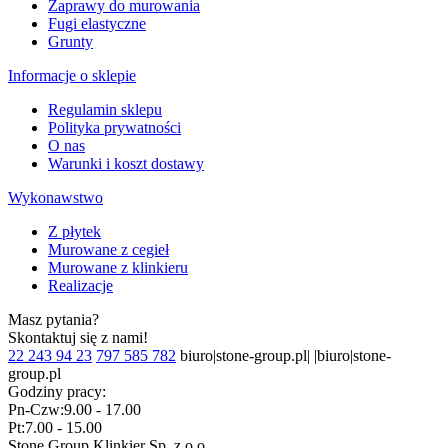
Zaprawy do murowania
Fugi elastyczne
Grunty
Informacje o sklepie
Regulamin sklepu
Polityka prywatności
O nas
Warunki i koszt dostawy
Wykonawstwo
Z płytek
Murowane z cegieł
Murowane z klinkieru
Realizacje
Masz pytania?
Skontaktuj się z nami!
22 243 94 23
797 585 782
biuro|stone-group.pl| |biuro|stone-
group.pl
Godziny pracy:
Pn-Czw:
9.00 - 17.00
Pt:
7.00 - 15.00
Stone Group Klinkier Sp. z o.o.