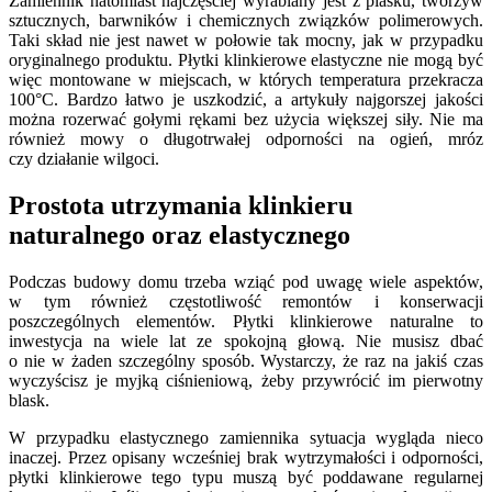
Zamiennik natomiast najczęściej wyrabiany jest z piasku, tworzyw
sztucznych, barwników i chemicznych związków polimerowych.
Taki skład nie jest nawet w połowie tak mocny, jak w przypadku
oryginalnego produktu. Płytki klinkierowe elastyczne nie mogą być
więc montowane w miejscach, w których temperatura przekracza
100°C. Bardzo łatwo je uszkodzić, a artykuły najgorszej jakości
można rozerwać gołymi rękami bez użycia większej siły. Nie ma
również mowy o długotrwałej odporności na ogień, mróz
czy działanie wilgoci.
Prostota utrzymania klinkieru
naturalnego oraz elastycznego
Podczas budowy domu trzeba wziąć pod uwagę wiele aspektów,
w tym również częstotliwość remontów i konserwacji
poszczególnych elementów. Płytki klinkierowe naturalne to
inwestycja na wiele lat ze spokojną głową. Nie musisz dbać
o nie w żaden szczególny sposób. Wystarczy, że raz na jakiś czas
wyczyścisz je myjką ciśnieniową, żeby przywrócić im pierwotny
blask.
W przypadku elastycznego zamiennika sytuacja wygląda nieco
inaczej. Przez opisany wcześniej brak wytrzymałości i odporności,
płytki klinkierowe tego typu muszą być poddawane regularnej