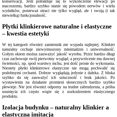
konserwacji. Jeśli potraktuje się to wykończenie elewacji po
macoszemu, bardzo szybko stanie się powodem nerwów i wielu
wydatków, ponieważ utraci nie tylko wygląd, ale i swoją (i tak
niewielką) funkcjonalność.
Płytki klinkierowe naturalne i elastyczne
– kwestia estetyki
W tej kategorii również zamiennik nie wypada najlepiej. Klinkier
naturalny cechuje niewymuszony minimalizm i uniwersalność.
Gołym okiem można zauważyć jakość wyrobu. Przez bardzo długi
czas zachowuje swój pierwotny wygląd, a przywrócenie mu dawnej
świetności, np. spod warstwy mchu, jest dość proste do wykonania.
Niestety płytki klinkierowe elastyczne nie mogą pochwalić się
podobnymi cechami. Dobrze wyglądają jedynie z daleka. Z bliska
szybko da się zauważyć ich sztuczność i brak jakości. Po
wystawieniu na działanie promieni słonecznych bardzo szybko
płowieje. Nie jest również odporny na trudne zabrudzenia, a próba
usunięcia ich często wiąże się z uszkodzeniem elastycznego
produktu.
Izolacja budynku – naturalny klinkier a
elastyczna imitacja