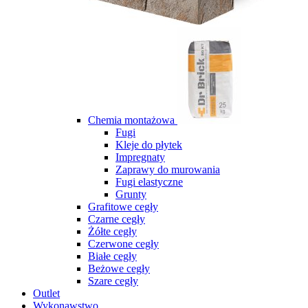
Chemia montażowa
Fugi
Kleje do płytek
Impregnaty
Zaprawy do murowania
Fugi elastyczne
Grunty
Grafitowe cegły
Czarne cegły
Żółte cegły
Czerwone cegły
Białe cegły
Beżowe cegły
Szare cegły
Outlet
Wykonawstwo