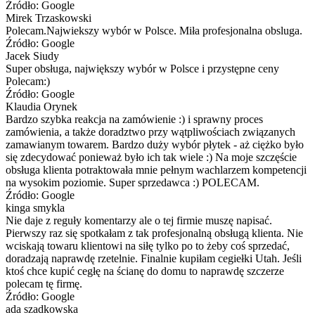
Źródło: Google
Mirek Trzaskowski
Polecam.Najwiekszy wybór w Polsce. Miła profesjonalna obsluga.
Źródło: Google
Jacek Siudy
Super obsługa, największy wybór w Polsce i przystępne ceny
Polecam:)
Źródło: Google
Klaudia Orynek
Bardzo szybka reakcja na zamówienie :) i sprawny proces
zamówienia, a także doradztwo przy wątpliwościach związanych
zamawianym towarem. Bardzo duży wybór płytek - aż ciężko było
się zdecydować ponieważ było ich tak wiele :) Na moje szczęście
obsługa klienta potraktowała mnie pełnym wachlarzem kompetencji
na wysokim poziomie. Super sprzedawca :) POLECAM.
Źródło: Google
kinga smykla
Nie daje z reguły komentarzy ale o tej firmie muszę napisać.
Pierwszy raz się spotkałam z tak profesjonalną obsługą klienta. Nie
wciskają towaru klientowi na siłę tylko po to żeby coś sprzedać,
doradzają naprawdę rzetelnie. Finalnie kupiłam cegiełki Utah. Jeśli
ktoś chce kupić cegłę na ścianę do domu to naprawdę szczerze
polecam tę firmę.
Źródło: Google
ada szadkowska