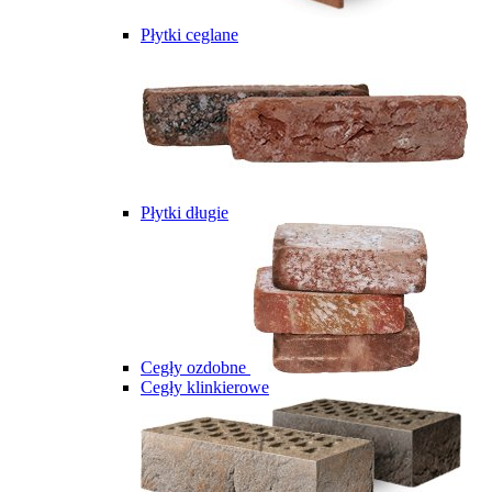
Płytki ceglane
Płytki długie
Cegły ozdobne
Cegły klinkierowe