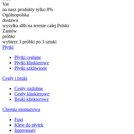
Vat
na nasz produkty tylko 8%
Ogólnopolska
dostawa
wysyłka 48h na terenie całej Polski
Zamów
próbki
wybierz 3 próbki po 3 sztuki
Płytki
Płytki ceglane
Płytki klinkierowe
Płytki szkliwione
Cegły i bruki
Cegły ozdobne
Cegły klinkierowe
Bruki klinkierowe
Chemia montażowa
Fugi
Kleje do płytek
Impregnaty