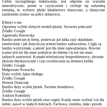
Ciebie szczególnego traktowania, jest odporne na warunki
atmosferyczne, proste w czyszczeniu i cechuje się naturalną
estetyką, to wybierz płytki klinkierowe klasyczne, a elastyczne
zamienniki zostaw na półce sklepowej.
Klienci o nas
Ogromny wybór różnych modeli płytek. Szczerze polecam!
Źródło: Google
Agnieszka Borowska
Bardzo polecam tę firmę, ponieważ już kilka razy składałam
zamówienie i jak dotychczas jestem bardzo zadowolona. Cegły są
bardzo wytrzymałe, a jakość jest dla mnie najważniejsza. Równie
ważne jest też dla mnie podejście do klienta i tu też nie mam
żadnych zastrzeżeń. Kontakt telefoniczny bezproblemowy, zlecenie
złożone błyskawicznie i czas oczekiwania na dostawę krótki.
Źródło: Google
Małgorzata Nowacka
Duży wybór, fajna obsługa
Źródło: Google
Henryk Dziuczak
Bardzo duży wybór płytek. Świetne doradztwo.
Źródło: Google
Andrzej Kołodziej
Bardzo duży wybór płytek oraz cegieł. Każdy może wybrać coś dla
siebie, nawet w małych ilościach. Fachowa, rzetelna, miła i przede