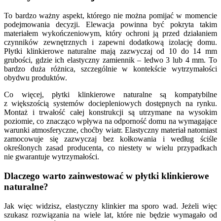
To bardzo ważny aspekt, którego nie można pomijać w momencie
podejmowania decyzji. Elewacja powinna być pokryta takim
materiałem wykończeniowym, który ochroni ją przed działaniem
czynników zewnętrznych i zapewni dodatkową izolację domu.
Płytki klinkierowe naturalne mają zazwyczaj od 10 do 14 mm
grubości, gdzie ich elastyczny zamiennik – ledwo 3 lub 4 mm. To
bardzo duża różnica, szczególnie w kontekście wytrzymałości
obydwu produktów.
Co więcej, płytki klinkierowe naturalne są kompatybilne
z większością systemów dociepleniowych dostępnych na rynku.
Montaż i trwałość całej konstrukcji są utrzymane na wysokim
poziomie, co znacząco wpływa na odporność domu na wymagające
warunki atmosferyczne, choćby wiatr. Elastyczny materiał natomiast
zamocowuje się zazwyczaj bez kołkowania i według ściśle
określonych zasad producenta, co niestety w wielu przypadkach
nie gwarantuje wytrzymałości.
Dlaczego warto zainwestować w płytki klinkierowe
naturalne?
Jak więc widzisz, elastyczny klinkier ma sporo wad. Jeżeli więc
szukasz rozwiązania na wiele lat, które nie będzie wymagało od