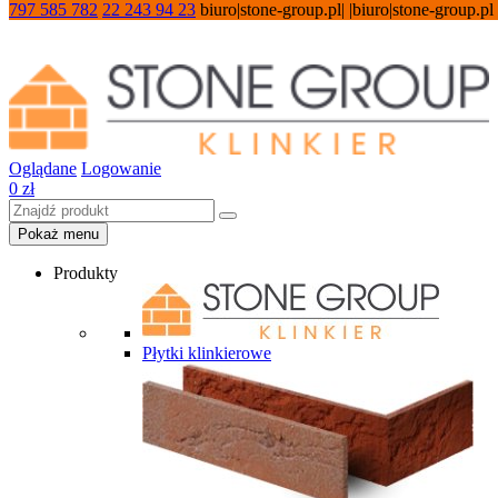
797 585 782
22 243 94 23
biuro|stone-group.pl| |biuro|stone-group.pl
Oglądane
Logowanie
0
zł
Pokaż menu
Produkty
Płytki klinkierowe