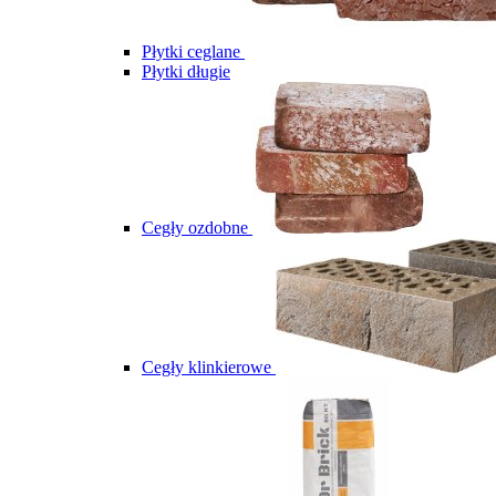
Płytki ceglane
Płytki długie
Cegły ozdobne
Cegły klinkierowe