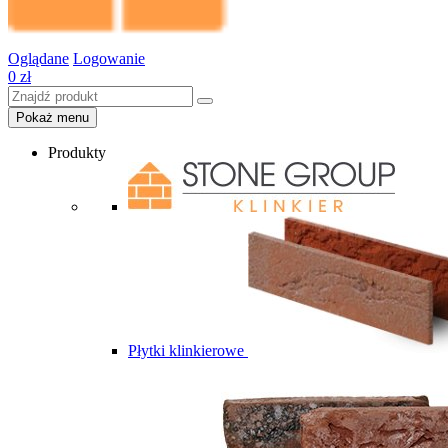
Oglądane
Logowanie
0
zł
Pokaż menu
Produkty
Płytki klinkierowe