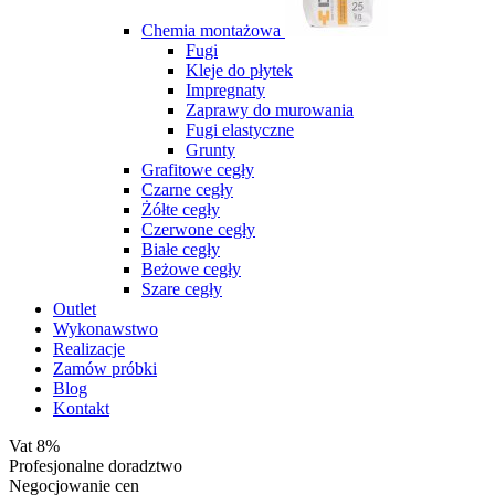
Chemia montażowa
Fugi
Kleje do płytek
Impregnaty
Zaprawy do murowania
Fugi elastyczne
Grunty
Grafitowe cegły
Czarne cegły
Żółte cegły
Czerwone cegły
Białe cegły
Beżowe cegły
Szare cegły
Outlet
Wykonawstwo
Realizacje
Zamów próbki
Blog
Kontakt
Vat 8%
Profesjonalne doradztwo
Negocjowanie cen